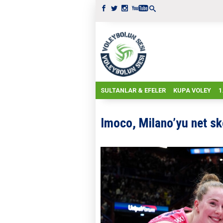
SULTANLAR & EFELER
KUPA VOLEY
1
Imoco, Milano’yu net sk