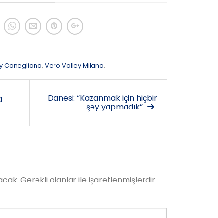
y Conegliano
,
Vero Volley Milano
.
Danesi: “Kazanmak için hiçbir
a
şey yapmadık”
acak.
Gerekli alanlar
ile işaretlenmişlerdir