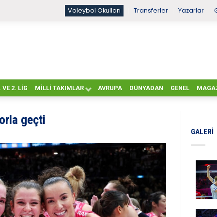
Voleybol Okulları
Transferler
Yazarlar
. VE 2. LIG
MILLI TAKIMLAR
AVRUPA
DÜNYADAN
GENEL
MAGA
orla geçti
GALERI