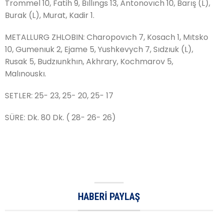
Trommel 10, Fatih 9, Bıllıngs 13, Antonovıch 10, Barış (L),
Burak (L), Murat, Kadir 1.
METALLURG ZHLOBIN: Charopovıch 7, Kosach 1, Mıtsko
10, Gumenıuk 2, Ejame 5, Yushkevych 7, Sıdzıuk (L),
Rusak 5, Budzıunkhın, Akhrary, Kochmarov 5,
Malınouskı.
SETLER: 25- 23, 25- 20, 25- 17
SÜRE: Dk. 80 Dk. ( 28- 26- 26)
HABERI PAYLAŞ