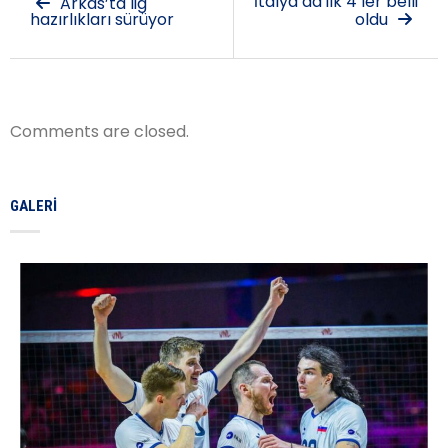
İtalya’da ilk 4’ler belli
Arkas’ta lig
hazırlıkları sürüyor
oldu
Comments are closed.
GALERI