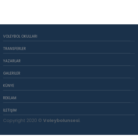
VOLEYBOL OKULLARI
TRANSFERLER
YAZARLAR
GALERILER
KÜNYE
REKLAM
İLETIŞIM
Copyright 2020 ©
Voleybolunsesi
.