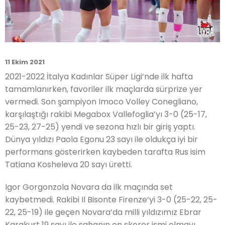
11 Ekim 2021
2021-2022 İtalya Kadınlar Süper Ligi’nde ilk hafta
tamamlanırken, favoriler ilk maçlarda sürprize yer
vermedi. Son şampiyon Imoco Volley Conegliano,
karşılaştığı rakibi Megabox Vallefoglia’yı 3-0 (25-17,
25-23, 27-25) yendi ve sezona hızlı bir giriş yaptı.
Dünya yıldızı Paola Egonu 23 sayı ile oldukça iyi bir
performans gösterirken kaybeden tarafta Rus isim
Tatiana Kosheleva 20 sayı üretti.
Igor Gorgonzola Novara da ilk maçında set
kaybetmedi. Rakibi Il Bisonte Firenze’yi 3-0 (25-22, 25-
22, 25-19) ile geçen Novara’da milli yıldızımız Ebrar
Karakurt 19 sayı ile sahanın en skorer ismi olmayı