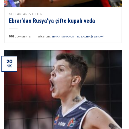
SULTANLAR & EFELER
Ebrar’dan Rusya’ya çifte kupalı veda
551
COMMENTS
|
ETIKETLER:
EBRAR KARAKURT
,
ECZACIBAŞI DYNAVIT
20
NIS