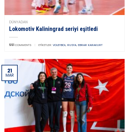
DÜNYADAN
Lokomotiv Kaliningrad seriyi eşitledi
551
COMMENTS
|
ETIKETLER:
VOLEYBOL
,
RUSYA
,
EBRAR KARAKURT
21
MAR