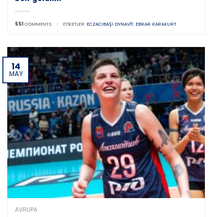
551
COMMENTS
|
ETIKETLER:
ECZACIBAŞI DYNAVIT
,
EBRAR KARAKURT
14
MAY
AVRUPA