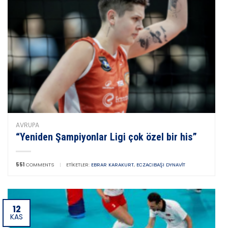
AVRUPA
“Yeniden Şampiyonlar Ligi çok özel bir his”
551
COMMENTS
|
ETIKETLER:
EBRAR KARAKURT
,
ECZACIBAŞI DYNAVIT
12
KAS