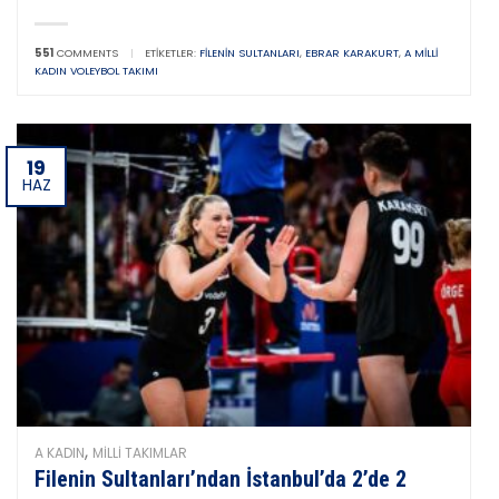
551
COMMENTS
|
ETIKETLER:
FILENIN SULTANLARI
,
EBRAR KARAKURT
,
A MILLI
KADIN VOLEYBOL TAKIMI
19
HAZ
,
A KADIN
MILLI TAKIMLAR
Filenin Sultanları’ndan İstanbul’da 2’de 2