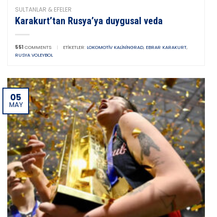
SULTANLAR & EFELER
Karakurt’tan Rusya’ya duygusal veda
551
COMMENTS
|
ETIKETLER:
LOKOMOTIV KALININGRAD
,
EBRAR KARAKURT
,
RUSYA VOLEYBOL
05
MAY