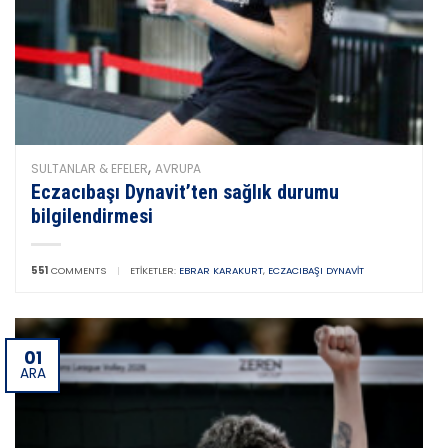
,
SULTANLAR & EFELER
AVRUPA
Eczacıbaşı Dynavit’ten sağlık durumu
bilgilendirmesi
551
COMMENTS
|
ETIKETLER:
EBRAR KARAKURT
,
ECZACIBAŞI DYNAVIT
01
ARA