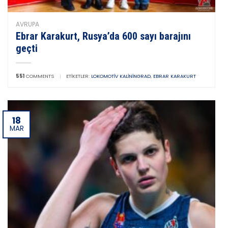
AVRUPA
Ebrar Karakurt, Rusya’da 600 sayı barajını
geçti
551
COMMENTS
|
ETIKETLER:
LOKOMOTIV KALININGRAD
,
EBRAR KARAKURT
18
MAR