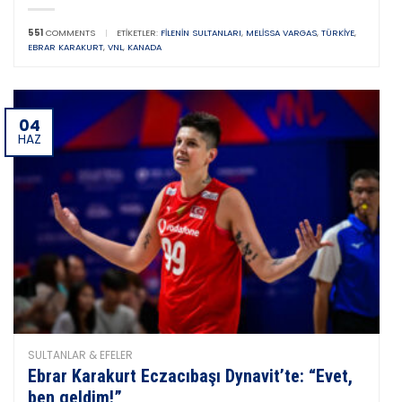
551
COMMENTS
|
ETIKETLER:
FILENIN SULTANLARI
,
MELISSA VARGAS
,
TÜRKIYE
,
EBRAR KARAKURT
,
VNL
,
KANADA
04
HAZ
SULTANLAR & EFELER
Ebrar Karakurt Eczacıbaşı Dynavit’te: “Evet,
ben geldim!”