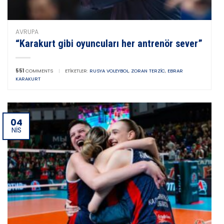
AVRUPA
“Karakurt gibi oyuncuları her antrenör sever”
551
COMMENTS
|
ETIKETLER:
RUSYA VOLEYBOL
,
ZORAN TERZIC
,
EBRAR
KARAKURT
04
NIS