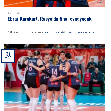
AVRUPA
Ebrar Karakurt, Rusya’da final oynayacak
551
COMMENTS
|
ETIKETLER:
LOKOMOTIV KALININGRAD
,
EBRAR KARAKURT
31
MAR