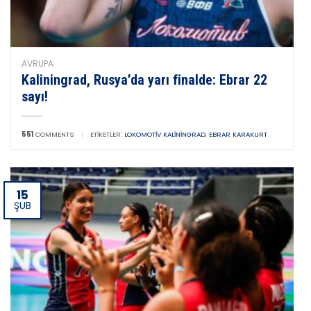
AVRUPA
Kaliningrad, Rusya’da yarı finalde: Ebrar 22
sayı!
551
COMMENTS
|
ETIKETLER:
LOKOMOTIV KALININGRAD
,
EBRAR KARAKURT
15
ŞUB