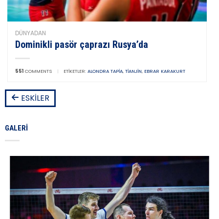
DÜNYADAN
Dominikli pasör çaprazı Rusya’da
551
COMMENTS
|
ETIKETLER:
ALONDRA TAPIA
,
TIANJIN
,
EBRAR KARAKURT
ESKILER
GALERI