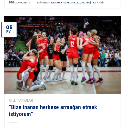
551
COMMENTS
|
ETIKETLER:
EBRAR KARAKURT
,
ECZACIBAŞI DYNAVIT
06
EYL
MILLI TAKIMLAR
“Bize inanan herkese armağan etmek
istiyorum”