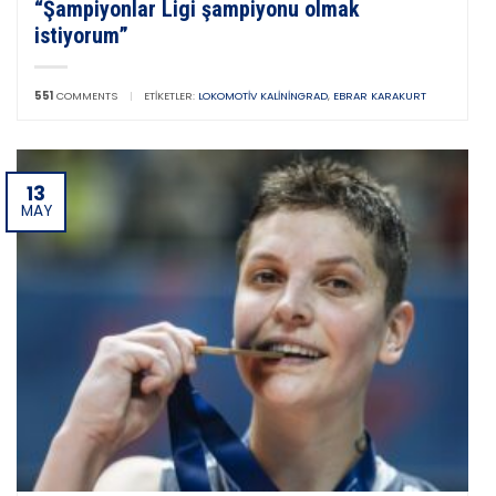
“Şampiyonlar Ligi şampiyonu olmak
istiyorum”
551
COMMENTS
|
ETIKETLER:
LOKOMOTIV KALININGRAD
,
EBRAR KARAKURT
13
MAY