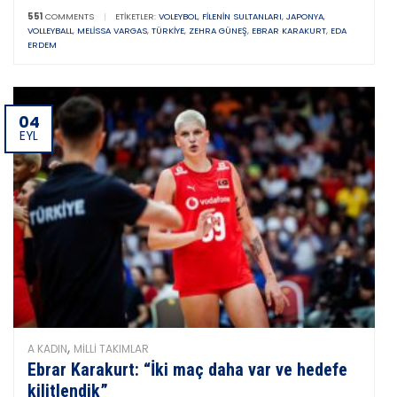
551
COMMENTS
|
ETIKETLER:
VOLEYBOL
,
FILENIN SULTANLARI
,
JAPONYA
,
VOLLEYBALL
,
MELISSA VARGAS
,
TÜRKIYE
,
ZEHRA GÜNEŞ
,
EBRAR KARAKURT
,
EDA
ERDEM
04
EYL
,
A KADIN
MILLI TAKIMLAR
Ebrar Karakurt: “İki maç daha var ve hedefe
kilitlendik”