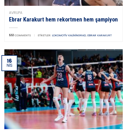
AVRUPA
Ebrar Karakurt hem rekortmen hem şampiyon
551
COMMENTS
|
ETIKETLER:
LOKOMOTIV KALININGRAD
,
EBRAR KARAKURT
16
NIS