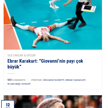
SULTANLAR & EFELER
Ebrar Karakurt: “Giovanni’nin payı çok
büyük”
551
COMMENTS
|
ETIKETLER:
GIOVANNI GUIDETTI
,
EBRAR KARAKURT
,
ECZACIBAŞI DYNAVIT
12