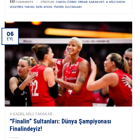
551
COMMENTS
|
ETIKETLER:
CANSU ÖZBAY
,
EBRAR KARAKURT
,
A MILLI KADIN
VOLEYBOL TAKIMI
,
İLKIN AYDIN
,
FILENIN SULTANLARI
06
EYL
,
A KADIN
MILLI TAKIMLAR
“Finalin” Sultanları: Dünya Şampiyonası
Finalindeyiz!