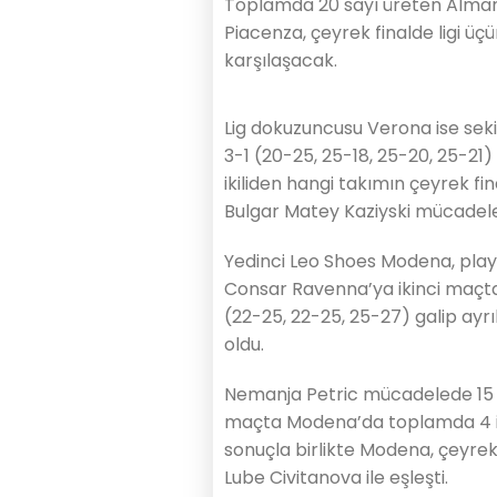
Toplamda 20 sayı üreten Alman 
Piacenza, çeyrek finalde ligi üçü
karşılaşacak.
Lig dokuzuncusu Verona ise sekiz
3-1 (20-25, 25-18, 25-20, 25-21)
ikiliden hangi takımın çeyrek f
Bulgar Matey Kaziyski mücadeled
Yedinci Leo Shoes Modena, playo
Consar Ravenna’ya ikinci maç
(22-25, 22-25, 25-27) galip ayrı
oldu.
Nemanja Petric mücadelede 15 sa
maçta Modena’da toplamda 4 isi
sonuçla birlikte Modena, çeyrek
Lube Civitanova ile eşleşti.