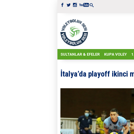
SULTANLAR & EFELER
KUPA VOLEY
1
İtalya’da playoff ikinci