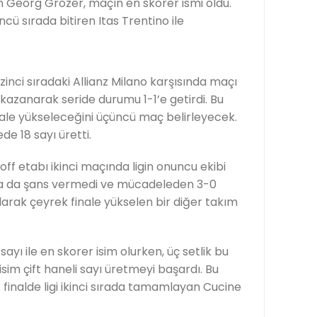
Georg Grozer, maçın en skorer ismi oldu.
ncü sırada bitiren Itas Trentino ile
inci sıradaki Allianz Milano karşısında maçı
 kazanarak seride durumu 1-1’e getirdi. Bu
inale yükseleceğini üçüncü maç belirleyecek.
e 18 sayı üretti.
ff etabı ikinci maçında ligin onuncu ekibi
ta da şans vermedi ve mücadeleden 3-0
larak çeyrek finale yükselen bir diğer takım
yı ile en skorer isim olurken, üç setlik bu
m çift haneli sayı üretmeyi başardı. Bu
 finalde ligi ikinci sırada tamamlayan Cucine