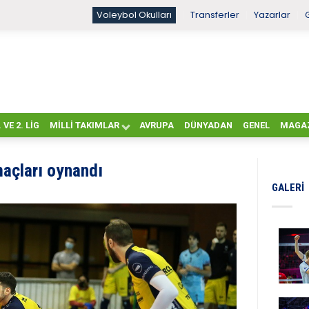
Voleybol Okulları
Transferler
Yazarlar
. VE 2. LIG
MILLI TAKIMLAR
AVRUPA
DÜNYADAN
GENEL
MAGA
 maçları oynandı
GALERI