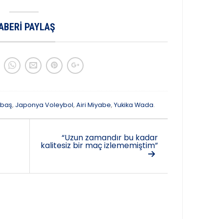
ABERI PAYLAŞ
kbaş
,
Japonya Voleybol
,
Airi Miyabe
,
Yukika Wada
.
“Uzun zamandır bu kadar
kalitesiz bir maç izlememiştim”