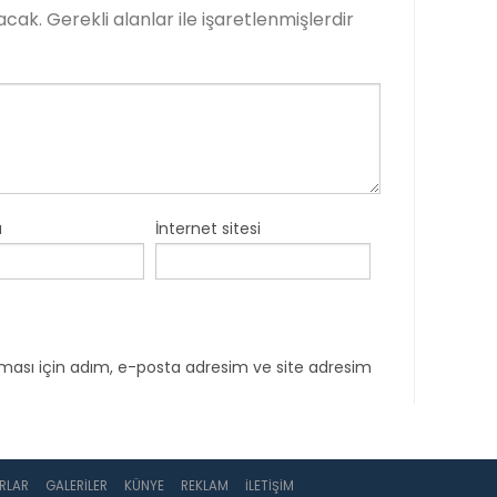
acak.
Gerekli alanlar
ile işaretlenmişlerdir
a
İnternet sitesi
ması için adım, e-posta adresim ve site adresim
RLAR
GALERILER
KÜNYE
REKLAM
İLETIŞIM