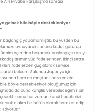
 Airi Miyabe karşılaşma sonrası
ye gelsek bile böyle destekleniyor
”
bir başlangıç yapamamıştık, bu yüzden bu
olumuzu oynayarak sonuna kadar götürüp
. Benim açımdan bakarsak başlangıçta en iyi
adaşlarımın yüz ifadelerinden, ikinci sette
dikleri ifadelerden güç alarak servise
sareti buldum. Salonda Japonya için
 boyunca hem de maçtan sonra çokça
 bile böyle destekleniyor olduğumuz için
şmada da buna karşılık verebileceğimiz bir
eçecektir ama her zaman kendi hedefimizi
ursak olalım bir bütün olarak hareket edip
stiyoruz.”