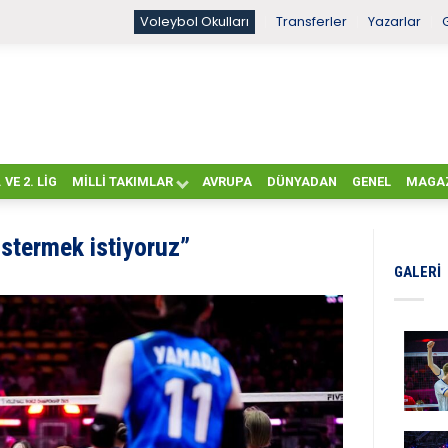
Voleybol Okulları
Transferler
Yazarlar
. VE 2. LIG
MILLI TAKIMLAR
AVRUPA
DÜNYADAN
GENEL
MAGA
stermek istiyoruz”
GALERI