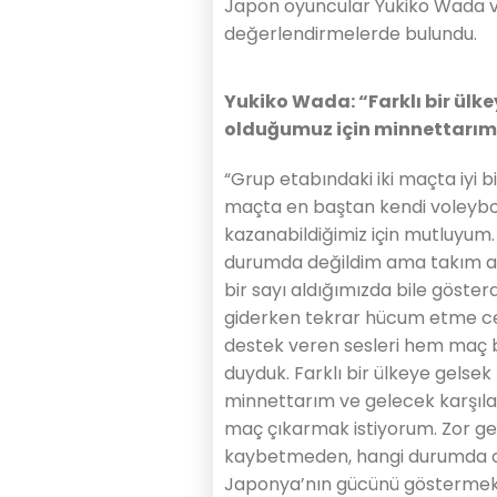
Japon oyuncular Yukiko Wada ve
değerlendirmelerde bulundu.
Yukiko Wada: “Farklı bir ülke
olduğumuz için minnettarım
“Grup etabındaki iki maçta iyi 
maçta en baştan kendi voleyb
kazanabildiğimiz için mutluyum
durumda değildim ama takım ark
bir sayı aldığımızda bile göster
giderken tekrar hücum etme ce
destek veren sesleri hem maç
duyduk. Farklı bir ülkeye gelsek
minnettarım ve gelecek karşıla
maç çıkarmak istiyorum. Zor g
kaybetmeden, hangi durumda ol
Japonya’nın gücünü göstermek i