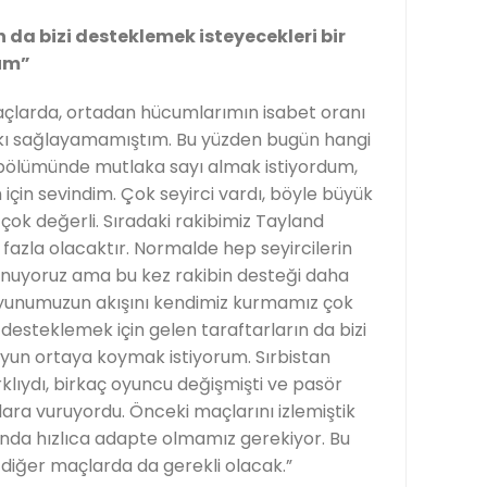
n da bizi desteklemek isteyecekleri bir
um”
çlarda, ortadan hücumlarımın isabet oranı
atkı sağlayamamıştım. Bu yüzden bugün hangi
 bölümünde mutlaka sayı almak istiyordum,
 için sevindim. Çok seyirci vardı, böyle büyük
çok değerli. Sıradaki rakibimiz Tayland
 fazla olacaktır. Normalde hep seyircilerin
nuyoruz ama bu kez rakibin desteği daha
 oyunumuzun akışını kendimiz kurmamız çok
desteklemek için gelen taraftarların da bizi
oyun ortaya koymak istiyorum. Sırbistan
klıydı, birkaç oyuncu değişmişti ve pasör
lara vuruyordu. Önceki maçlarını izlemiştik
nda hızlıca adapte olmamız gerekiyor. Bu
diğer maçlarda da gerekli olacak.”