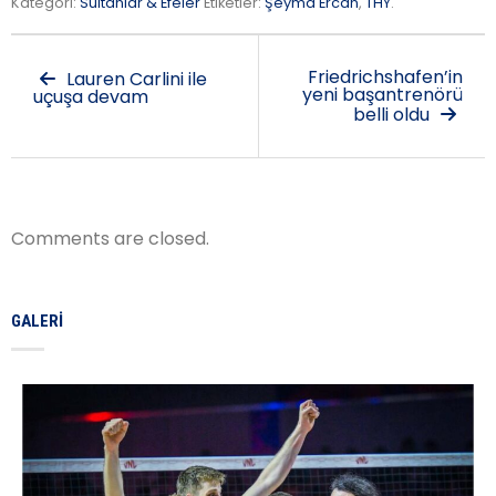
Kategori:
Sultanlar & Efeler
Etiketler:
Şeyma Ercan
,
THY
.
Friedrichshafen’in
Lauren Carlini ile
yeni başantrenörü
uçuşa devam
belli oldu
Comments are closed.
GALERI