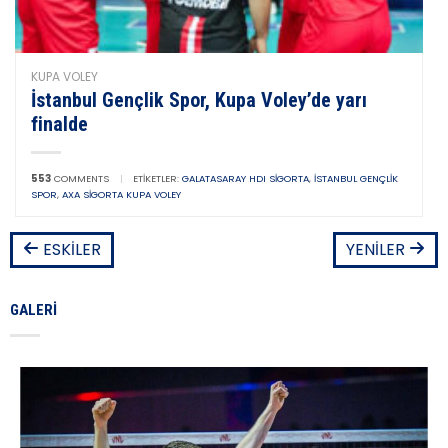
KUPA VOLEY
İstanbul Gençlik Spor, Kupa Voley’de yarı
finalde
553
COMMENTS
|
ETIKETLER:
GALATASARAY HDI SIGORTA
,
İSTANBUL GENÇLIK
SPOR
,
AXA SIGORTA KUPA VOLEY
ESKILER
YENILER
GALERI