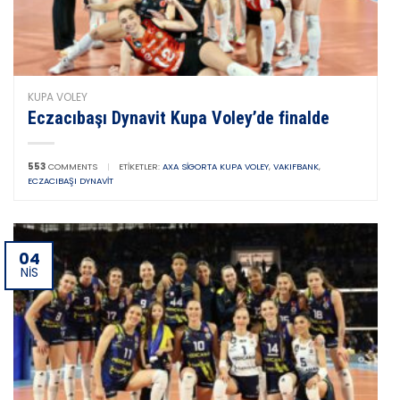
KUPA VOLEY
Eczacıbaşı Dynavit Kupa Voley’de finalde
553
COMMENTS
|
ETIKETLER:
AXA SIGORTA KUPA VOLEY
,
VAKIFBANK
,
ECZACIBAŞI DYNAVIT
04
NIS