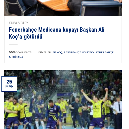
KUPA VOLEY
Fenerbahçe Medicana kupayı Başkan Ali
Koç’a götürdü
553
COMMENTS
|
ETIKETLER:
ALI KOÇ
,
FENERBAHÇE VOLEYBOL
,
FENERBAHÇE
MEDICANA
25
MAR