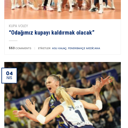
KUPA VOLEY
“Odağımız kupayı kaldırmak olacak”
553
COMMENTS
|
ETIKETLER:
ASLI KALAÇ
,
FENERBAHÇE MEDICANA
04
NIS