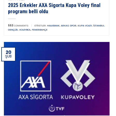
2025 Erkekler AXA Sigorta Kupa Voley final
programı belli oldu
553
COMMENTS
|
ETIKETLER:
HALKBANK
,
ARKAS SPOR
,
KUPA VOLEY
,
İSTANBUL
GENÇLIK
,
VOLEYBOL
,
FENERBAHÇE
20
ŞUB