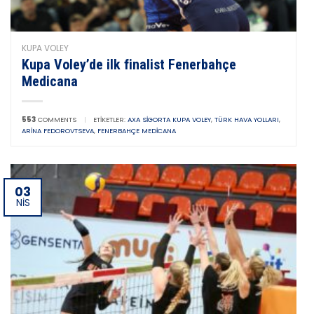
KUPA VOLEY
Kupa Voley’de ilk finalist Fenerbahçe
Medicana
553
COMMENTS
|
ETIKETLER:
AXA SIGORTA KUPA VOLEY
,
TÜRK HAVA YOLLARI
,
ARINA FEDOROVTSEVA
,
FENERBAHÇE MEDICANA
03
NIS