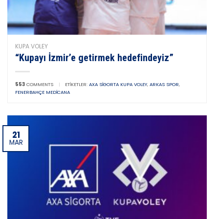
KUPA VOLEY
“Kupayı İzmir’e getirmek hedefindeyiz”
553
COMMENTS
|
ETIKETLER:
AXA SIGORTA KUPA VOLEY
,
ARKAS SPOR
,
FENERBAHÇE MEDICANA
21
MAR