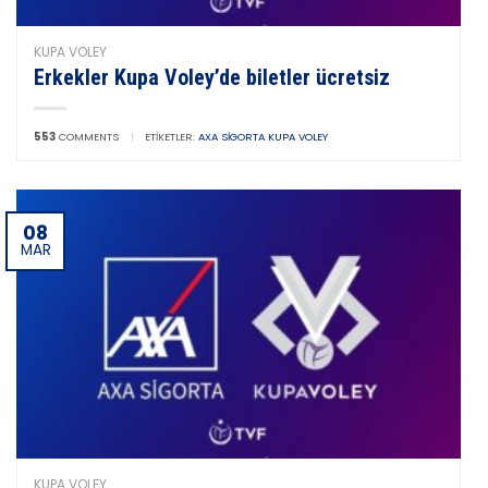
KUPA VOLEY
Erkekler Kupa Voley’de biletler ücretsiz
553
COMMENTS
|
ETIKETLER:
AXA SIGORTA KUPA VOLEY
08
MAR
KUPA VOLEY