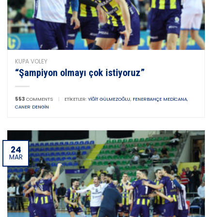
KUPA VOLEY
“Şampiyon olmayı çok istiyoruz”
553
COMMENTS
|
ETIKETLER:
YIĞIT GÜLMEZOĞLU
,
FENERBAHÇE MEDICANA
,
CANER DENGIN
24
MAR