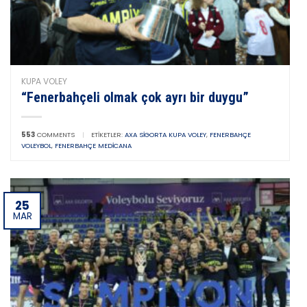
KUPA VOLEY
“Fenerbahçeli olmak çok ayrı bir duygu”
553
COMMENTS
|
ETIKETLER:
AXA SIGORTA KUPA VOLEY
,
FENERBAHÇE
VOLEYBOL
,
FENERBAHÇE MEDICANA
25
MAR