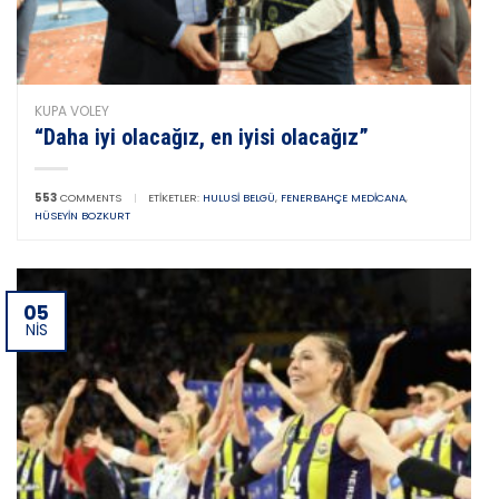
KUPA VOLEY
“Daha iyi olacağız, en iyisi olacağız”
553
COMMENTS
|
ETIKETLER:
HULUSI BELGÜ
,
FENERBAHÇE MEDICANA
,
HÜSEYIN BOZKURT
05
NIS