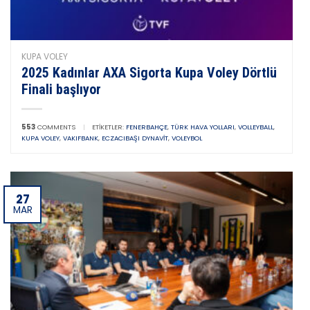
KUPA VOLEY
2025 Kadınlar AXA Sigorta Kupa Voley Dörtlü
Finali başlıyor
553
COMMENTS
|
ETIKETLER:
FENERBAHÇE
,
TÜRK HAVA YOLLARI
,
VOLLEYBALL
,
KUPA VOLEY
,
VAKIFBANK
,
ECZACIBAŞI DYNAVIT
,
VOLEYBOL
27
MAR