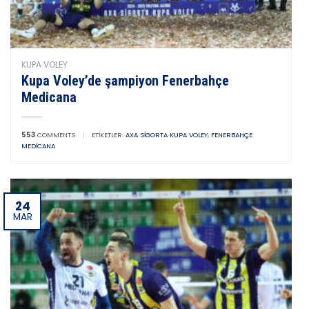
KUPA VOLEY
Kupa Voley’de şampiyon Fenerbahçe
Medicana
553
COMMENTS
|
ETIKETLER:
AXA SIGORTA KUPA VOLEY
,
FENERBAHÇE
MEDICANA
24
MAR