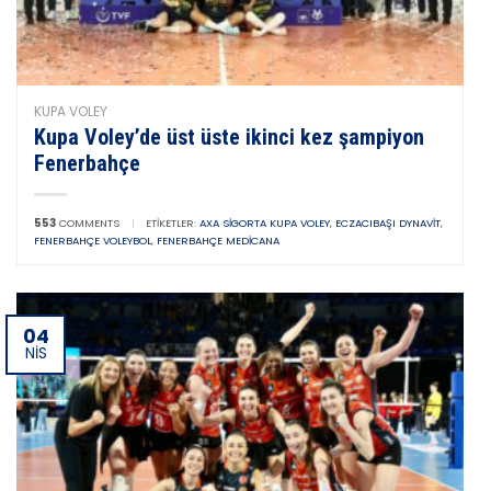
KUPA VOLEY
Kupa Voley’de üst üste ikinci kez şampiyon
Fenerbahçe
553
COMMENTS
|
ETIKETLER:
AXA SIGORTA KUPA VOLEY
,
ECZACIBAŞI DYNAVIT
,
FENERBAHÇE VOLEYBOL
,
FENERBAHÇE MEDICANA
04
NIS