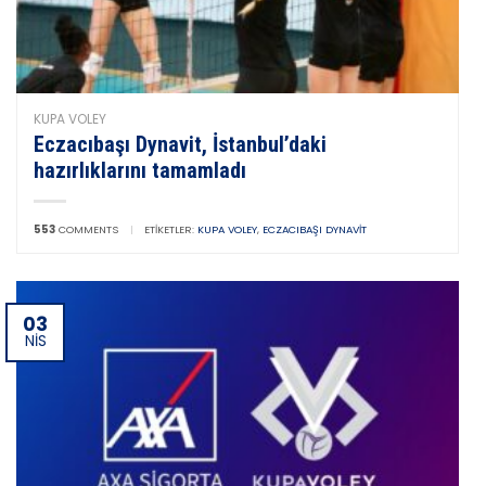
KUPA VOLEY
Eczacıbaşı Dynavit, İstanbul’daki
hazırlıklarını tamamladı
553
COMMENTS
|
ETIKETLER:
KUPA VOLEY
,
ECZACIBAŞI DYNAVIT
03
NIS