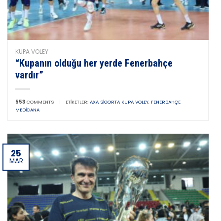
KUPA VOLEY
“Kupanın olduğu her yerde Fenerbahçe
vardır”
553
COMMENTS
|
ETIKETLER:
AXA SIGORTA KUPA VOLEY
,
FENERBAHÇE
MEDICANA
25
MAR