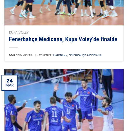
KUPA VOLEY
Fenerbahçe Medicana, Kupa Voley’de finalde
553
COMMENTS
|
ETIKETLER:
HALKBANK
,
FENERBAHÇE MEDICANA
24
MAR