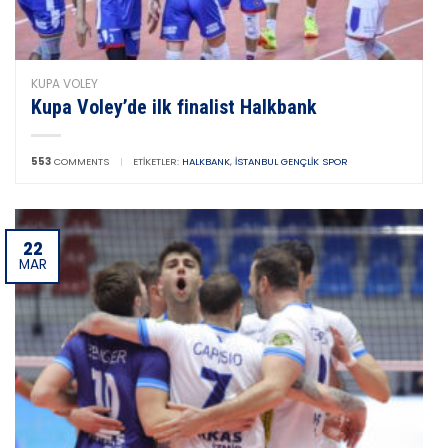
KUPA VOLEY
Kupa Voley’de ilk finalist Halkbank
553
COMMENTS
|
ETIKETLER:
HALKBANK
,
İSTANBUL GENÇLIK SPOR
22
MAR