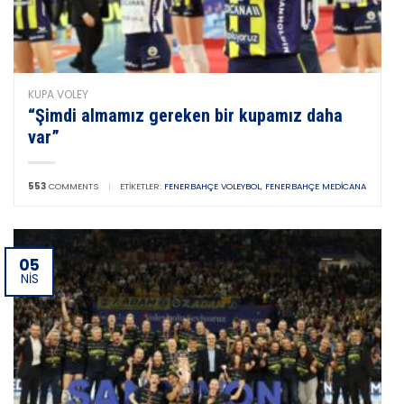
KUPA VOLEY
“Şimdi almamız gereken bir kupamız daha
var”
553
COMMENTS
|
ETIKETLER:
FENERBAHÇE VOLEYBOL
,
FENERBAHÇE MEDICANA
05
NIS