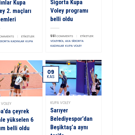
Sigorta Kupa
ınlar Kupa
Voley programı
ey 2. maçları
belli oldu
emleri
551
COMMENTS
|
ETIKETLER:
OMMENTS
|
ETIKETLER:
VOLEYBOL
,
AXA SIGORTA
IGORTA KADINLAR KUPA
KADINLAR KUPA VOLEY
09
KAS
KUPA VOLEY
 VOLEY
Sarıyer
a’da çeyrek
Belediyespor’dan
ale yükselen 6
Beşiktaş’a aynı
ım belli oldu