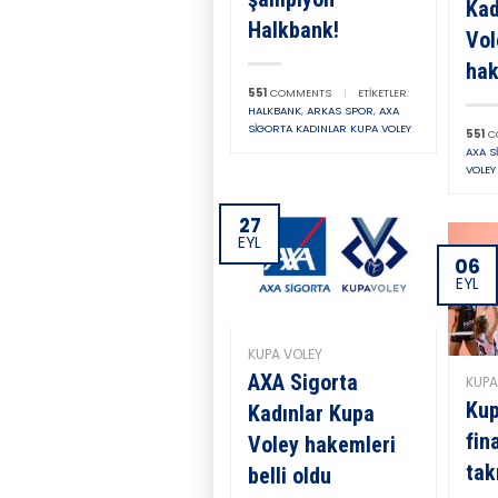
Kad
Halkbank!
Vol
hak
551
COMMENTS
|
ETIKETLER:
HALKBANK
,
ARKAS SPOR
,
AXA
SIGORTA KADINLAR KUPA VOLEY
551
C
AXA S
VOLEY
27
EYL
06
EYL
KUPA VOLEY
AXA Sigorta
KUPA
Kup
Kadınlar Kupa
fin
Voley hakemleri
tak
belli oldu