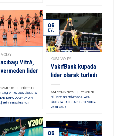
06
EYL
 VOLEY
KUPA VOLEY
acıbaşı VitrA,
VakıfBank kupada
 vermeden lider
lider olarak turladı
OMMENTS
|
ETIKETLER:
551
COMMENTS
|
ETIKETLER:
IBAŞI VITRA
,
AXA SIGORTA
NILÜFER BELEDIYESPOR
,
AXA
LAR KUPA VOLEY
,
AYDIN
SIGORTA KADINLAR KUPA VOLEY
,
ŞEHIR BELEDIYESPOR
VAKIFBANK
05