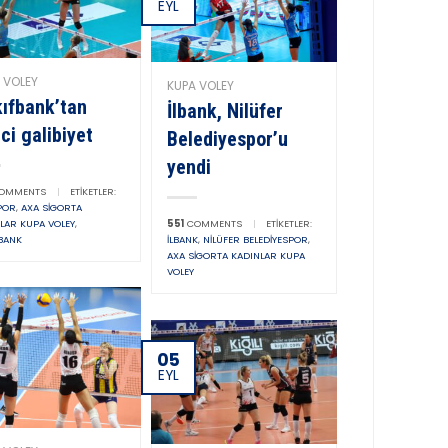
EYL
 VOLEY
KUPA VOLEY
ıfbank’tan
İlbank, Nilüfer
nci galibiyet
Belediyespor’u
yendi
OMMENTS
|
ETIKETLER:
POR
,
AXA SIGORTA
LAR KUPA VOLEY
,
551
COMMENTS
|
ETIKETLER:
BANK
İLBANK
,
NILÜFER BELEDIYESPOR
,
AXA SIGORTA KADINLAR KUPA
VOLEY
05
EYL