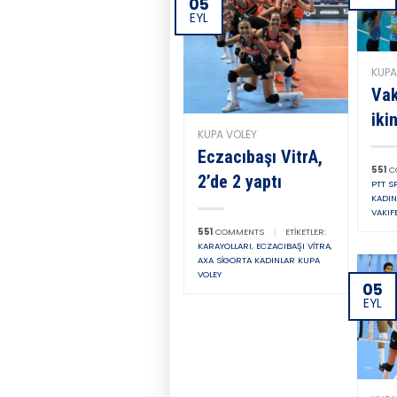
05
EYL
KUPA
Vak
iki
KUPA VOLEY
Eczacıbaşı VitrA,
551
C
2’de 2 yaptı
PTT S
KADIN
VAKIF
551
COMMENTS
|
ETIKETLER:
KARAYOLLARI
,
ECZACIBAŞI VITRA
,
AXA SIGORTA KADINLAR KUPA
VOLEY
05
EYL