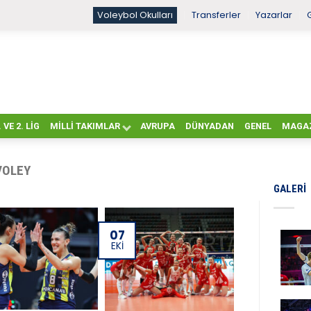
Voleybol Okulları
Transferler
Yazarlar
. VE 2. LIG
MILLI TAKIMLAR
AVRUPA
DÜNYADAN
GENEL
MAGA
VOLEY
GALERI
07
EKI