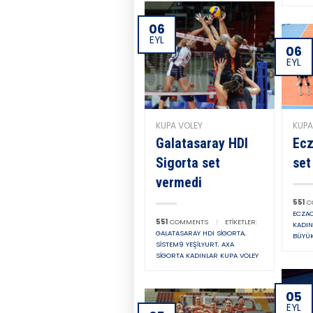
06
EYL
06
EYL
KUPA
KUPA VOLEY
Ecz
Galatasaray HDI
set
Sigorta set
vermedi
551
C
ECZAC
551
COMMENTS
|
ETIKETLER:
KADIN
GALATASARAY HDI SIGORTA
,
BÜYÜK
SISTEM9 YEŞILYURT
,
AXA
SIGORTA KADINLAR KUPA VOLEY
05
EYL