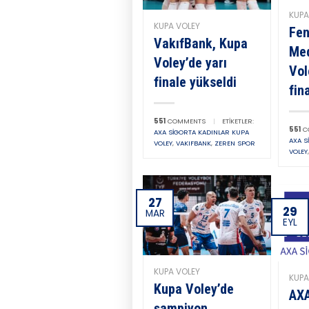
KUPA
KUPA VOLEY
Fe
VakıfBank, Kupa
Med
Voley’de yarı
Vol
finale yükseldi
fin
551
COMMENTS
|
ETIKETLER:
551
C
AXA SIGORTA KADINLAR KUPA
AXA S
VOLEY
,
VAKIFBANK
,
ZEREN SPOR
VOLEY
27
29
MAR
EYL
KUPA VOLEY
KUPA
Kupa Voley’de
AXA
şampiyon