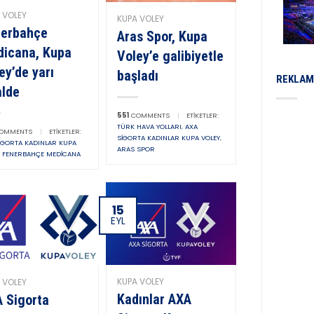
 VOLEY
KUPA VOLEY
nerbahçe
Aras Spor, Kupa
icana, Kupa
Voley’e galibiyetle
ey’de yarı
başladı
REKLAM
alde
551
COMMENTS
|
ETIKETLER:
TÜRK HAVA YOLLARI
,
AXA
OMMENTS
|
ETIKETLER:
SIGORTA KADINLAR KUPA VOLEY
,
IGORTA KADINLAR KUPA
ARAS SPOR
,
FENERBAHÇE MEDICANA
15
EYL
KUPA VOLEY
 VOLEY
Kadınlar AXA
 Sigorta