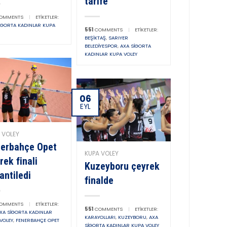
tarife
OMMENTS
|
ETIKETLER:
IGORTA KADINLAR KUPA
551
COMMENTS
|
ETIKETLER:
BEŞIKTAŞ
,
SARIYER
BELEDIYESPOR
,
AXA SIGORTA
KADINLAR KUPA VOLEY
06
EYL
 VOLEY
erbahçe Opet
KUPA VOLEY
rek finali
Kuzeyboru çeyrek
antiledi
finalde
OMMENTS
|
ETIKETLER:
551
COMMENTS
|
ETIKETLER:
XA SIGORTA KADINLAR
KARAYOLLARI
,
KUZEYBORU
,
AXA
VOLEY
,
FENERBAHÇE OPET
SIGORTA KADINLAR KUPA VOLEY