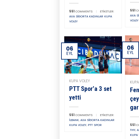
551
C
551
COMMENTS
|
ETIKETLER:
AXA S
AXA SIGORTA KADINLAR KUPA
VOLEY
VOLEY
06
06
EYL
EYL
KUPA VOLEY
KUPA
PTT Spor’a 3 set
Fen
yetti
çey
gar
551
COMMENTS
|
ETIKETLER:
İLBANK
,
AXA SIGORTA KADINLAR
KUPA VOLEY
,
PTT SPOR
551
C
THY
,
A
KUPA 