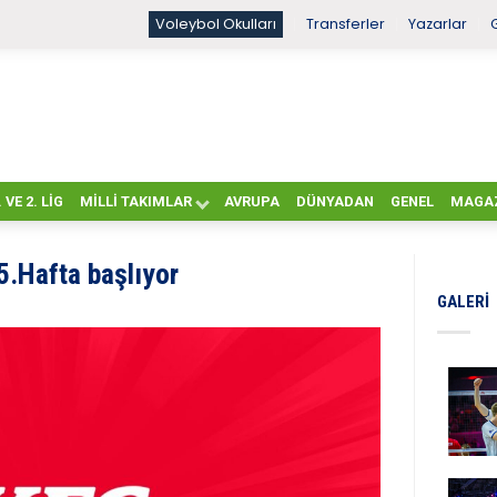
Voleybol Okulları
Transferler
Yazarlar
. VE 2. LIG
MILLI TAKIMLAR
AVRUPA
DÜNYADAN
GENEL
MAGA
5.Hafta başlıyor
GALERI