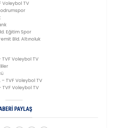
F Voleybol TV
 Bodrumspor
t
ank
d. Eğitim Spor
emit Bld. Altınoluk
 – TVF Voleybol TV
iler
cü
. – TVF Voleybol TV
 – TVF Voleybol TV
ABERI PAYLAŞ