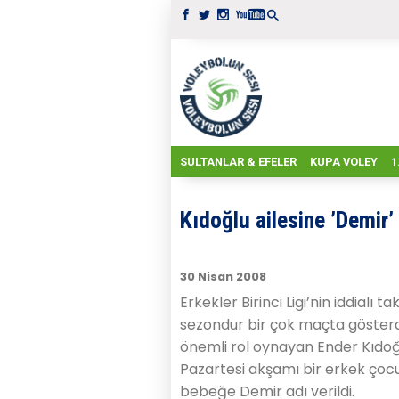
SULTANLAR & EFELER
KUPA VOLEY
1
Kıdoğlu ailesine ’Demir’ 
30 Nisan 2008
Erkekler Birinci Ligi’nin iddialı
sezondur bir çok maçta gösterd
önemli rol oynayan Ender Kıdoğl
Pazartesi akşamı bir erkek çoc
bebeğe Demir adı verildi.