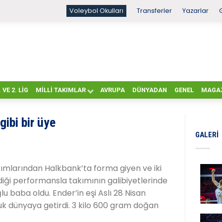
Voleybol Okulları
Transferler
Yazarlar
. VE 2. LIG
MILLI TAKIMLAR
AVRUPA
DÜNYADAN
GENEL
MAGA
gibi bir üye
GALERI
 takımlarından Halkbank’ta forma giyen ve iki
iği performansla takımının galibiyetlerinde
u baba oldu. Ender’in eşi Aslı 28 Nisan
uk dünyaya getirdi. 3 kilo 600 gram doğan