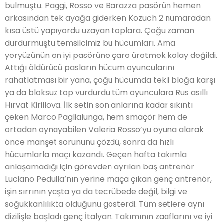
bulmuştu. Paggi, Rosso ve Barazza pasörün hemen
arkasından tek ayağa giderken Kozuch 2 numaradan
kısa üstü yapıyordu uzayan toplara. Çoğu zaman
durdurmuştu temsilcimiz bu hücumları. Ama
yeryüzünün en iyi pasörüne çare üretmek kolay değildi.
Attığı öldürücü pasların hücum oyuncularını
rahatlatması bir yana, çoğu hücumda tekli bloğa karşı
ya da bloksuz top vurdurdu tüm oyunculara Rus asıllı
Hırvat Kirillova. İlk setin son anlarına kadar sıkıntı
çeken Marco Paglialunga, hem smaçör hem de
ortadan oynayabilen Valeria Rosso’yu oyuna alarak
önce manşet sorununu çözdü, sonra da hızlı
hücumlarla maçı kazandı. Geçen hafta takımla
anlaşamadığı için görevden ayrılan baş antrenör
Luciano Pedulla’nın yerine maça çıkan genç antrenör,
işin sırrının yaşta ya da tecrübede değil, bilgi ve
soğukkanlılıkta olduğunu gösterdi. Tüm setlere aynı
dizilişle başladı genç İtalyan. Takımının zaaflarını ve iyi