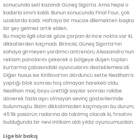
sonucunda seti kazandı Güneş Sigorta. Ama hepsi o
kadarla sınırlı kaldı. Bunun sonucunda Final Four, çok
uzaklarda kaldı. Haftaya bir mucize dilemekten başka
bir şey gelmez artık elden.
Bu maçla ilgili olarak göze çarpan iki ince nokta var ki,
dikkatlerden kaçmadı. Birincisi, Güneş Sigorta’nın
sahaya girmeyen yardımcı antrenörü Alessandro’nun
reklam panolarını çekerek o bölgeye düşen topları
kurtarma çabasındaki oyuncularını desteklemesi idi.
Diğer husus ise Kirillova’nın dördüncü sette Neslihan’a
yaptığı blok sonrası hoş olmayan hareketi oldu.
Neslihan maç boyu ürettiği sayılar sonrası rakibe
dönerek fazla aşırı olmayan sevinç gösterilerinde
bulunmuştu. Bizim dikkatimizden kaçmayan bu durum,
45’lik pasörün radarına da takılmış olacak ki, fırsatını
bulduğunda bir nevi intikam aldı yıldız oyuncumuzdan.
Lige bir bakış