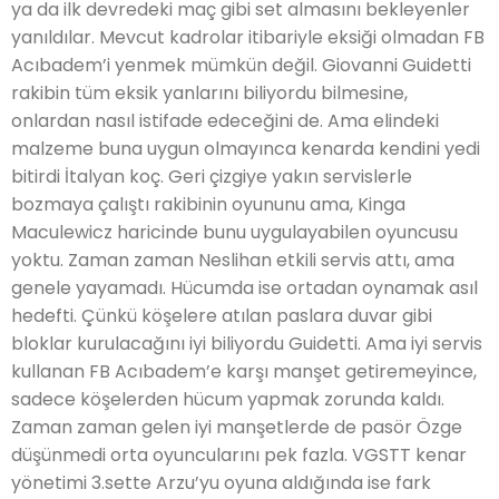
ya da ilk devredeki maç gibi set almasını bekleyenler
yanıldılar. Mevcut kadrolar itibariyle eksiği olmadan FB
Acıbadem’i yenmek mümkün değil. Giovanni Guidetti
rakibin tüm eksik yanlarını biliyordu bilmesine,
onlardan nasıl istifade edeceğini de. Ama elindeki
malzeme buna uygun olmayınca kenarda kendini yedi
bitirdi İtalyan koç. Geri çizgiye yakın servislerle
bozmaya çalıştı rakibinin oyununu ama, Kinga
Maculewicz haricinde bunu uygulayabilen oyuncusu
yoktu. Zaman zaman Neslihan etkili servis attı, ama
genele yayamadı. Hücumda ise ortadan oynamak asıl
hedefti. Çünkü köşelere atılan paslara duvar gibi
bloklar kurulacağını iyi biliyordu Guidetti. Ama iyi servis
kullanan FB Acıbadem’e karşı manşet getiremeyince,
sadece köşelerden hücum yapmak zorunda kaldı.
Zaman zaman gelen iyi manşetlerde de pasör Özge
düşünmedi orta oyuncularını pek fazla. VGSTT kenar
yönetimi 3.sette Arzu’yu oyuna aldığında ise fark