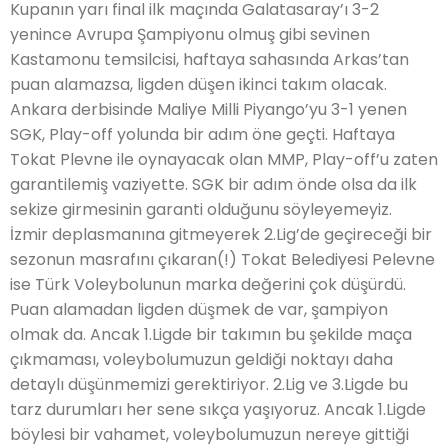
Kupanın yarı final ilk maçında Galatasaray’ı 3-2
yenince Avrupa Şampiyonu olmuş gibi sevinen
Kastamonu temsilcisi, haftaya sahasında Arkas’tan
puan alamazsa, ligden düşen ikinci takım olacak.
Ankara derbisinde Maliye Milli Piyango’yu 3-1 yenen
SGK, Play-off yolunda bir adım öne geçti. Haftaya
Tokat Plevne ile oynayacak olan MMP, Play-off’u zaten
garantilemiş vaziyette. SGK bir adım önde olsa da ilk
sekize girmesinin garanti olduğunu söyleyemeyiz.
İzmir deplasmanına gitmeyerek 2.Lig’de geçireceği bir
sezonun masrafını çıkaran(!) Tokat Belediyesi Pelevne
ise Türk Voleybolunun marka değerini çok düşürdü.
Puan alamadan ligden düşmek de var, şampiyon
olmak da. Ancak 1.Ligde bir takımın bu şekilde maça
çıkmaması, voleybolumuzun geldiği noktayı daha
detaylı düşünmemizi gerektiriyor. 2.Lig ve 3.Ligde bu
tarz durumları her sene sıkça yaşıyoruz. Ancak 1.Ligde
böylesi bir vahamet, voleybolumuzun nereye gittiği