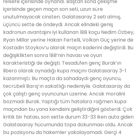
felsefe içerisinde oynandı. Baştan sona çekişme
içerisinde geçen maçın son seti, uzun süre
unutulmayacak cinsten. Galatasaray 2 seti almış,
üçüncü sette de öndeydi. Ancak elindeki geniş
kadronun avantajını iyi kullanan İBB koçu Nedim Özbey,
Ryan Millar yerine Hakan Fertelli, Volkan Güç yerine de
Kostadin Stoykov’u alarak maçın kaderini değiştirdi. Bu
değişiklikten sonra İBB’nin havası ve oyun
karakteristiği de değişti. Tesadüfen genç Burak’ın
libero olarak oynadığı kupa maçını Galatasaray 3-1
kazanmıştı. Bu maçta da sahadaydı genç oyuncu,
tecrübeli Barış’ın sakatlığı nedeniyle. Galatasaray da
çok çalıştı genç oyuncunun üzerine. Ancak moralini
bozmadı Burak. Yaptığı tüm hatalara rağmen kupa
maçından bu yana kendisini geliştirdiğini gösterdi. Çok
kritik bir hatası, son sette durum 33-33 iken auta giden
Galatasaray hücumunda topa dokunması oldu. Ancak
bu pozisyonu da hakemler yakalayamadı. Gerçi 4