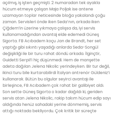
açılmış, iş işten geçmişti. 2 numaradan tek ayakla
hücum etmeye çalışan Maja Poljak ise antene
uzamayan toplar neticesinde bloğa yakalandı çoğu
zaman. Servisleri önde iken Seda’nın, arkada iken
Çiğdem’in üzerine yıkmaya çalışsa da, iyi servis
kullanamadığından avantaj elde edemedi Güneş
Sigorta. FB Acıbadem koçu Jan de Brandt, her set
yaptığı gibi sıkıntı yaşadığı anlarda Seda-Songül
değişikliği ile bir turu rahat döndü arkada. İlginçtir,
Guidetti Serpil’i hiç düşünmedi. Hem de manşette
adeta dağılan Jelena Nikolic yerindeyken. Bir tur değil,
ikinci turu bile kurtarabilirdi İtalyan antrenör Güldeniz’i
kullanarak. Bütün bu olgular seyirci avantajı ile
birleşince, FB Acıbadem çok rahat bir galibiyet aldı.
Son sette Güneş Sigorta o kadar dağıldı ki, geriden
servis atan Jelena Nikolic, rakip takım hücum edip sayı
aldığında henüz sahadaki yerine dönmemiş, servis
attığı noktada bekliyordu. Çok kritik bir süreçte