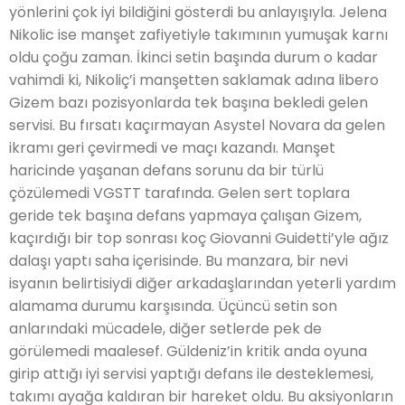
yönlerini çok iyi bildiğini gösterdi bu anlayışıyla. Jelena
Nikolic ise manşet zafiyetiyle takımının yumuşak karnı
oldu çoğu zaman. İkinci setin başında durum o kadar
vahimdi ki, Nikoliç’i manşetten saklamak adına libero
Gizem bazı pozisyonlarda tek başına bekledi gelen
servisi. Bu fırsatı kaçırmayan Asystel Novara da gelen
ikramı geri çevirmedi ve maçı kazandı. Manşet
haricinde yaşanan defans sorunu da bir türlü
çözülemedi VGSTT tarafında. Gelen sert toplara
geride tek başına defans yapmaya çalışan Gizem,
kaçırdığı bir top sonrası koç Giovanni Guidetti’yle ağız
dalaşı yaptı saha içerisinde. Bu manzara, bir nevi
isyanın belirtisiydi diğer arkadaşlarından yeterli yardım
alamama durumu karşısında. Üçüncü setin son
anlarındaki mücadele, diğer setlerde pek de
görülemedi maalesef. Güldeniz’in kritik anda oyuna
girip attığı iyi servisi yaptığı defans ile desteklemesi,
takımı ayağa kaldıran bir hareket oldu. Bu aksiyonların