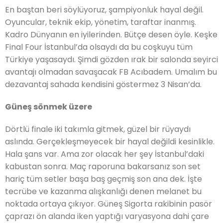
En baştan beri söylüyoruz, şampiyonluk hayal değil.
Oyuncular, teknik ekip, yönetim, taraftar inanmış.
Kadro Dünyanın en iyilerinden. Bütçe desen öyle. Keşke
Final Four İstanbul’da olsaydı da bu coşkuyu tüm
Türkiye yaşasaydı. Şimdi gözden ırak bir salonda seyirci
avantajı olmadan savaşacak FB Acıbadem. Umalım bu
dezavantaj sahada kendisini göstermez 3 Nisan’da.
Güneş sönmek üzere
Dörtlü finale iki takımla gitmek, güzel bir rüyaydı
aslında. Gerçekleşmeyecek bir hayal değildi kesinlikle.
Hala şans var. Ama zor olacak her şey İstanbul’daki
kabustan sonra. Maç raporuna bakarsanız son set
hariç tüm setler başa baş geçmiş son ana dek. İşte
tecrübe ve kazanma alışkanlığı denen melanet bu
noktada ortaya çıkıyor. Güneş Sigorta rakibinin pasör
çaprazı ön alanda iken yaptığı varyasyona dahi çare