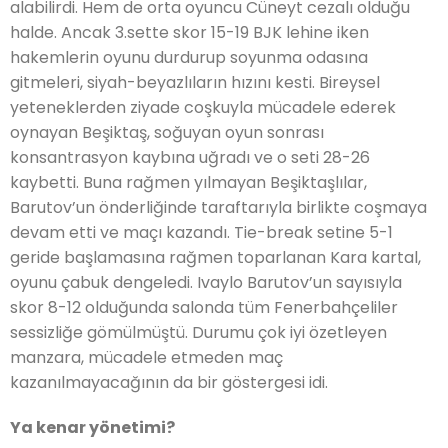
alabilirdi. Hem de orta oyuncu Cüneyt cezalı olduğu
halde. Ancak 3.sette skor 15-19 BJK lehine iken
hakemlerin oyunu durdurup soyunma odasına
gitmeleri, siyah-beyazlıların hızını kesti. Bireysel
yeteneklerden ziyade coşkuyla mücadele ederek
oynayan Beşiktaş, soğuyan oyun sonrası
konsantrasyon kaybına uğradı ve o seti 28-26
kaybetti. Buna rağmen yılmayan Beşiktaşlılar,
Barutov’un önderliğinde taraftarıyla birlikte coşmaya
devam etti ve maçı kazandı. Tie-break setine 5-1
geride başlamasına rağmen toparlanan Kara kartal,
oyunu çabuk dengeledi. Ivaylo Barutov’un sayısıyla
skor 8-12 olduğunda salonda tüm Fenerbahçeliler
sessizliğe gömülmüştü. Durumu çok iyi özetleyen
manzara, mücadele etmeden maç
kazanılmayacağının da bir göstergesi idi.
Ya kenar yönetimi?