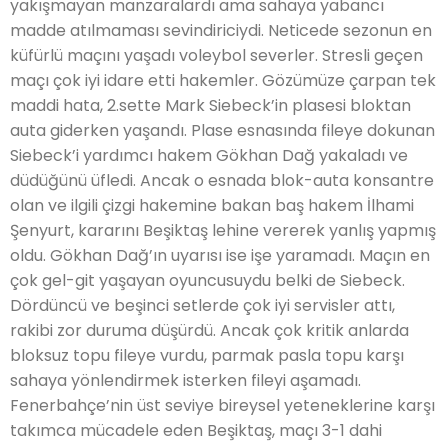
yakışmayan manzaralardı ama sahaya yabancı
madde atılmaması sevindiriciydi. Neticede sezonun en
küfürlü maçını yaşadı voleybol severler. Stresli geçen
maçı çok iyi idare etti hakemler. Gözümüze çarpan tek
maddi hata, 2.sette Mark Siebeck’in plasesi bloktan
auta giderken yaşandı. Plase esnasında fileye dokunan
Siebeck’i yardımcı hakem Gökhan Dağ yakaladı ve
düdüğünü üfledi. Ancak o esnada blok-auta konsantre
olan ve ilgili çizgi hakemine bakan baş hakem İlhami
Şenyurt, kararını Beşiktaş lehine vererek yanlış yapmış
oldu. Gökhan Dağ’ın uyarısı ise işe yaramadı. Maçın en
çok gel-git yaşayan oyuncusuydu belki de Siebeck.
Dördüncü ve beşinci setlerde çok iyi servisler attı,
rakibi zor duruma düşürdü. Ancak çok kritik anlarda
bloksuz topu fileye vurdu, parmak pasla topu karşı
sahaya yönlendirmek isterken fileyi aşamadı.
Fenerbahçe’nin üst seviye bireysel yeteneklerine karşı
takımca mücadele eden Beşiktaş, maçı 3-1 dahi