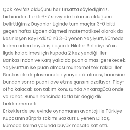
Çok keyifsiz olduğunu her fırsatta söylediğimiz,
birbirinden farklı 6-7 seviyede takımın olduğunu
belirttiğimiz Bayanlar Liginde tüm maçlar 3-0 bitti
geçen hafta. Ligden düşmesi matematiksel olarak da
kesinleşen Beylikdüzü’nü 3-0 yenen Yeşilyurt, kümede
kalma adına büyük iş başardı. Nilüfer Belediyesi’nin
ligde kalabilmesi için kupada 2 kez yendiği İller
Bankası’ndan ve Karşıyaka’da puan alması gerekecek.
Yeşilyurt’un ise puan alması muhtemel tek rakibi İller
Bankası ile deplasmanda oynayacak olması, hanesine
bundan sonra puan ilave etme şansını azaltıyor. Play-
off’a kalacak son takım konusunda Ankaragücü önde
ve rahat. Bunun haricinde fazla bir değişiklik
beklenmemeli.
Erkeklerde ise, evinde oynamanın avantajı ile Türkiye
Kupasının sürpriz takımı Bozkurt’u yenen Diltaş,
kümede kalma yolunda büyük mesafe kat etti.