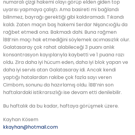
numaralı çizgi hakemi olayı görüp elden giden top
uyarısı yapmaya çalıştı. Ama basireti mi bağlandı
bilinmez, bayrağı gerektiği gibi kaldıramadı. Tıkandı
kaldı. Zaten maçın baş hakemi Serdar Nişancıoğlu da
rağbet etmedi ona. Bakmadı dahi. Buna rağmen
İBB’nin maçı hak etmediğini söylemek acımasızlık olur.
Galatasaray çok rahat alabileceği 3 puanı anlık
konsantrasyon kayıplarıyla kaybetti ve 1 puana razı
oldu. Zira daha iyi hücum eden, daha iyi blok yapan ve
daha iyi servis atan Galatasaray idi. Ancak kendi
yaptığı hatalardan rakibe çok fazla sayı veren
Cimbom, sonunu da hazırlamış oldu. İBB’nin son
haftalardaki istikrarsızlığı ise devam etti denilebilir.
Bu haftalık da bu kadar, haftaya görüşmek üzere.
Kayhan Kösem
kkayhan@hotmail.com