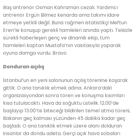
Baş antrenör Osman Kahraman cezalı. Yardımcı
antrenör Ergün Bilmez kenarda ama takımı idare
etmeye yetkili değil. Buna rağmen istatistikçi Meftun
Eren’le konuşup gerekli hamleleri anında yaptı. Telsizle
sürekli haberleşen genç ve dinamik ekip, tüm
hamleleri kaptan Mustafa’nın vasıtasıyla yaparak
oyuna damga vurdu. Bravo.
Donduran açılış
İstanbul’un en yeni salonunun açılış törenine koşarak
gittik. O ana tanıklık etmek adına. Ankara’daki
organizasyondan sonra tören ve konuşma kısımları
kısa tutulacaktı. Hava da soğuktu üstelik. 12.00’de
başlayıp 13.00’te biteceği bildirilen temel atma töreni,
Bakanın geç kalması yüzünden 45 dakika kadar geç
başladı. O ana tanıklık etmek üzere alanı dolduran
insanlar da dondu adeta. Gerçi açık hava sobaları