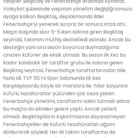
rakipler Beşiktaş ve Fenerbahçe arasında oynandı.
Voleybol şubesinde yaşanan yönetim değişliği sonucu
ayağa kalkan Beşiktaş, deplasmanda lider
Fenerbahçe’yi yenerek sürpriz bir sonuca imza attı.
Maçın başında skor 5-5 iken salona giren Beşiktaş
seyircisi, takımını müthiş destekledi aslında. Ancak bu
desteğin yanı sıra sezon boyunca duymadığımız
cinsten küfürler de eksik olmadı. Bu sezon ilk kez bu
kadar kalabalık bir taraftar grubu ile salona gelen
Beşiktaş seyircisi, Fenerbahçe taraftarlarından bile
fazla idi. TVF 50.Yıl Spor Salonunda ilk kez
karşılaşılıyordu böyle bir manzara ile. Yıllar boyunca
küfürlü tezahüratlar yüzünden çok ceza çeken
Fenerbahçe yönetimi, taraftarını sakin tutmak adına
bu maçta da elinden geleni yaptı. Ancak yeterli
olmadı. Beşiktaşlıların kışkırtmasına dayanamayan
Fenerbahçeliler de küfürlü tezahüratları ağzını
doldurarak söyledi. Her iki takım taraftarına da