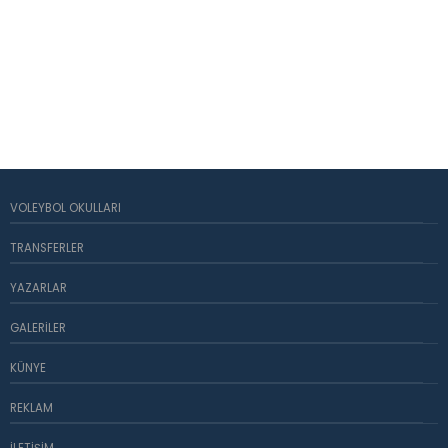
VOLEYBOL OKULLARI
TRANSFERLER
YAZARLAR
GALERILER
KÜNYE
REKLAM