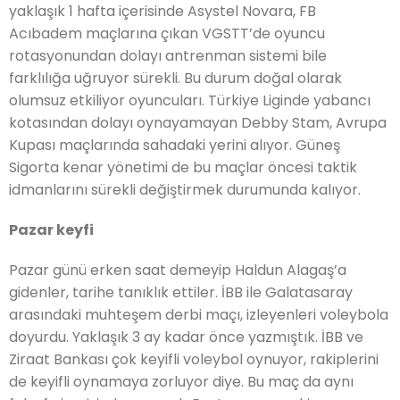
yaklaşık 1 hafta içerisinde Asystel Novara, FB
Acıbadem maçlarına çıkan VGSTT’de oyuncu
rotasyonundan dolayı antrenman sistemi bile
farklılığa uğruyor sürekli. Bu durum doğal olarak
olumsuz etkiliyor oyuncuları. Türkiye Liginde yabancı
kotasından dolayı oynayamayan Debby Stam, Avrupa
Kupası maçlarında sahadaki yerini alıyor. Güneş
Sigorta kenar yönetimi de bu maçlar öncesi taktik
idmanlarını sürekli değiştirmek durumunda kalıyor.
Pazar keyfi
Pazar günü erken saat demeyip Haldun Alagaş’a
gidenler, tarihe tanıklık ettiler. İBB ile Galatasaray
arasındaki muhteşem derbi maçı, izleyenleri voleybola
doyurdu. Yaklaşık 3 ay kadar önce yazmıştık. İBB ve
Ziraat Bankası çok keyifli voleybol oynuyor, rakiplerini
de keyifli oynamaya zorluyor diye. Bu maç da aynı