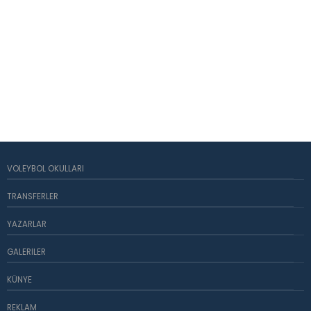
VOLEYBOL OKULLARI
TRANSFERLER
YAZARLAR
GALERILER
KÜNYE
REKLAM