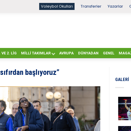
Voleybol Okulları
Transferler
Yazarlar
. VE 2. LIG
MILLI TAKIMLAR
AVRUPA
DÜNYADAN
GENEL
MAGA
 sıfırdan başlıyoruz”
GALERI