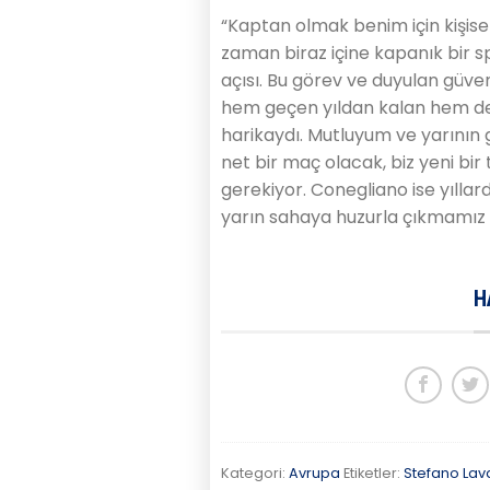
“Kaptan olmak benim için kişisel
zaman biraz içine kapanık bir s
açısı. Bu görev ve duyulan güven
hem geçen yıldan kalan hem de
harikaydı. Mutluyum ve yarının 
net bir maç olacak, biz yeni bi
gerekiyor. Conegliano ise yıllard
yarın sahaya huzurla çıkmamız 
H
Kategori:
Avrupa
Etiketler:
Stefano Lava