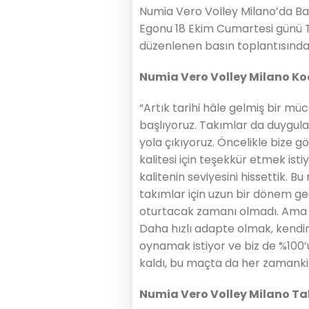
Numia Vero Volley Milano’da Ba
Egonu 18 Ekim Cumartesi günü T
düzenlenen basın toplantısınd
Numia Vero Volley Milano Ko
“Artık tarihi hâle gelmiş bir m
başlıyoruz. Takımlar da duygula
yola çıkıyoruz. Öncelikle bize g
kalitesi için teşekkür etmek isti
kalitenin seviyesini hissettik. B
takımlar için uzun bir dönem g
oturtacak zamanı olmadı. Ama b
Daha hızlı adapte olmak, kendi
oynamak istiyor ve biz de %100
kaldı, bu maçta da her zamanki 
Numia Vero Volley Milano Ta