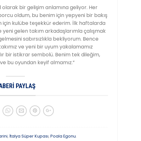
 olarak bir gelişim anlamına geliyor. Her
porcu oldum, bu benim için yepyeni bir bakış
 için kulübe teşekkür ederim. İlk haftalarda
 yeni gelen takım arkadaşlarımla çalışmak
gelmesini sabırsızlıkla bekliyorum. Bence
r takımız ve yeni bir uyum yakalamamız
ır bir istikrar sembolü. Benim tek dileğim,
ve bu oyundan keyif almamız.”
ABERI PAYLAŞ
rini
,
İtalya Süper Kupası
,
Poala Egonu
.