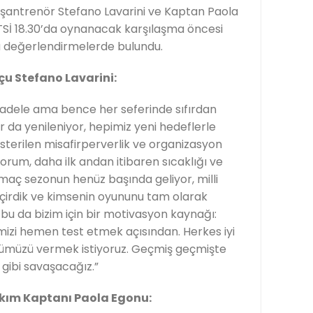
şantrenör Stefano Lavarini ve Kaptan Paola
Sİ 18.30’da oynanacak karşılaşma öncesi
a değerlendirmelerde bulundu.
çu Stefano Lavarini:
ücadele ama bence her seferinde sıfırdan
r da yenileniyor, hepimiz yeni hedeflerle
österilen misafirperverlik ve organizasyon
yorum, daha ilk andan itibaren sıcaklığı ve
u maç sezonun henüz başında geliyor, milli
eçirdik ve kimsenin oyununu tam olarak
u da bizim için bir motivasyon kaynağı:
mizi hemen test etmek açısından. Herkes iyi
’ümüzü vermek istiyoruz. Geçmiş geçmişte
gibi savaşacağız.”
kım Kaptanı Paola Egonu: