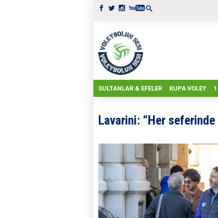
SULTANLAR & EFELER
KUPA VOLEY
1
Lavarini: “Her seferinde