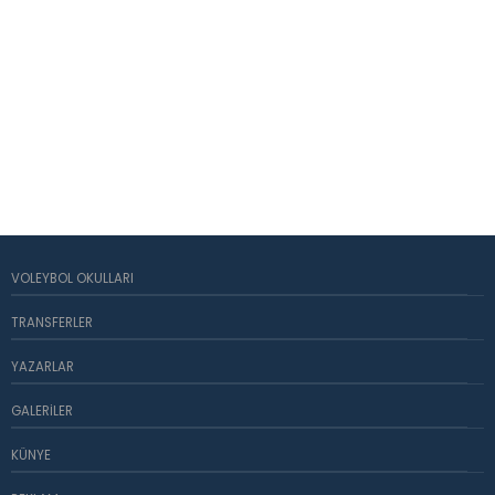
VOLEYBOL OKULLARI
TRANSFERLER
YAZARLAR
GALERILER
KÜNYE