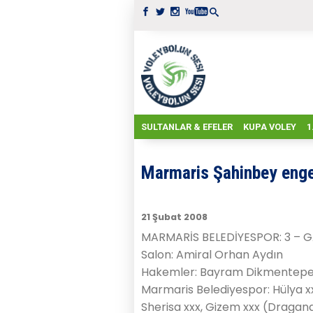
SULTANLAR & EFELER
KUPA VOLEY
1
Marmaris Şahinbey engel
21 Şubat 2008
MARMARİS BELEDİYESPOR: 3 – GA
Salon: Amiral Orhan Aydın
Hakemler: Bayram Dikmentepe x
Marmaris Belediyespor: Hülya xxx
Sherisa xxx, Gizem xxx (Dragana