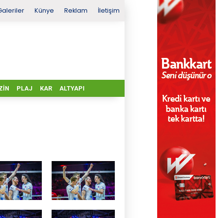
Galeriler
Künye
Reklam
İletişim
ZIN
PLAJ
KAR
ALTYAPI