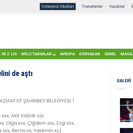
Voleybol Okulları
Transferler
Yazarlar
. VE 2. LIG
MILLI TAKIMLAR
AVRUPA
DÜNYADAN
GENEL
MAGA
ini de aştı
GALERI
ZİANTEP ŞAHİNBEY BELEDİYESİ: 1
xx, Akif Kabak xxx
, Olga xxx, Çiğdem xxx, Ezgi xxx,
 xxx, Berna xx, Yasemin xx)