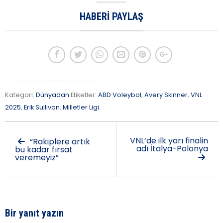
HABERI PAYLAŞ
Kategori:
Dünyadan
Etiketler:
ABD Voleybol
,
Avery Skinner
,
VNL
2025
,
Erik Sullivan
,
Milletler Ligi
.
VNL’de ilk yarı finalin
“Rakiplere artık
adı İtalya-Polonya
bu kadar fırsat
veremeyiz”
Bir yanıt yazın