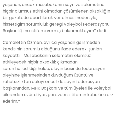
yaşanan, ancak müsabakanın seyri ve selametine
hiçbir olumsuz etkisi olmadan çözümlenen aksaklığın
bir gazetede abartılarak yer alması nedeniyle,
hissettiğim sorumluluk gereği Voleybol Federasyonu
Başkanlığı’na istifamı vermiş bulunmaktayım’’ dedi.
Cemalettin Özmen, ayrıca yaşanan gelişmeden
kendisinin sorumlu olduğunu ifade ederek, şunları
kaydetti: ’’Müsabakanın selametini olumsuz
etkileyecek hiçbir aksaklık çıkmadan
sorun halledildiği halde, olayın basında federasyon
aleyhine işlenmesinden duyduğum üzüntü ve
rahatsızlıktan dolayı öncelikle sayın federasyon
başkanından, MHK Başkanı ve tüm üyeleri ile voleybol
ailesinden özür diliyor, görevden istifamın kabulünü arz
ederim.’’