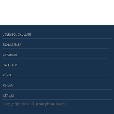
VOLEYBOL OKULLARI
TRANSFERLER
YAZARLAR
GALERILER
KÜNYE
REKLAM
İLETIŞIM
Copyright 2020 ©
Voleybolunsesi
.