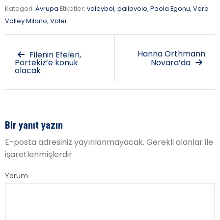
Kategori:
Avrupa
Etiketler:
voleybol
,
pallovolo
,
Paola Egonu
,
Vero
Volley Milano
,
Volei
.
Hanna Orthmann
Filenin Efeleri,
Portekiz’e konuk
Novara’da
olacak
Bir yanıt yazın
E-posta adresiniz yayınlanmayacak.
Gerekli alanlar
ile
işaretlenmişlerdir
Yorum