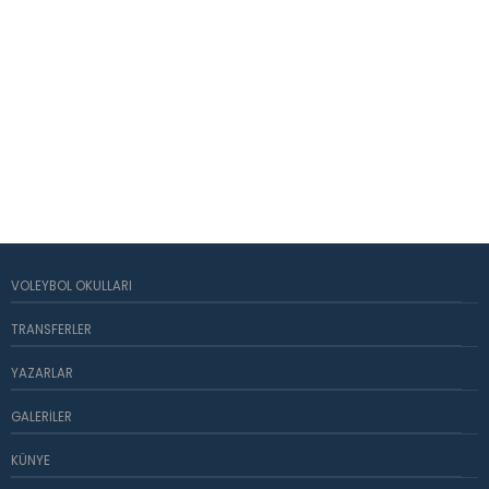
VOLEYBOL OKULLARI
TRANSFERLER
YAZARLAR
GALERILER
KÜNYE