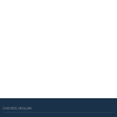
VOLEYBOL OKULLARI