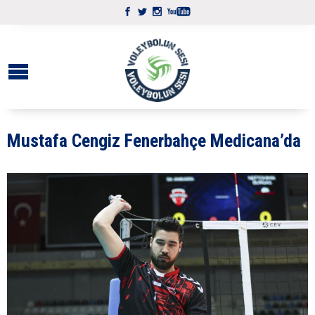
Mustafa Cengiz Fenerbahçe Medicana’da