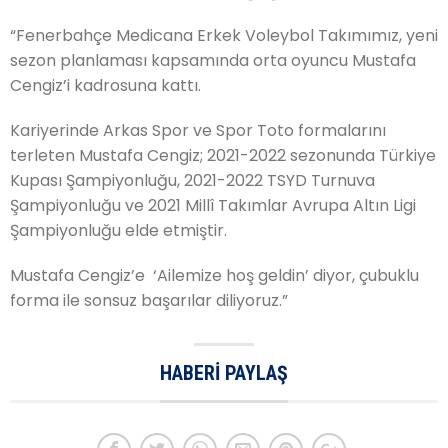
“Fenerbahçe Medicana Erkek Voleybol Takımımız, yeni
sezon planlaması kapsamında orta oyuncu Mustafa
Cengiz’i kadrosuna kattı.
Kariyerinde Arkas Spor ve Spor Toto formalarını
terleten Mustafa Cengiz; 2021-2022 sezonunda Türkiye
Kupası Şampiyonluğu, 2021-2022 TSYD Turnuva
Şampiyonluğu ve 2021 Millî Takımlar Avrupa Altın Ligi
Şampiyonluğu elde etmiştir.
Mustafa Cengiz’e ‘Ailemize hoş geldin’ diyor, çubuklu
forma ile sonsuz başarılar diliyoruz.”
HABERI PAYLAŞ