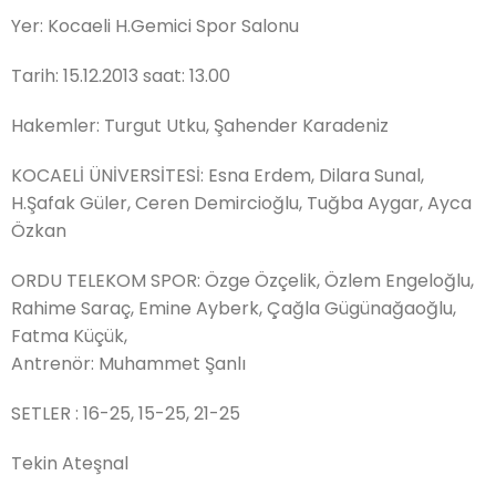
Yer: Kocaeli H.Gemici Spor Salonu
Tarih: 15.12.2013 saat: 13.00
Hakemler: Turgut Utku, Şahender Karadeniz
KOCAELİ ÜNİVERSİTESİ: Esna Erdem, Dilara Sunal,
H.Şafak Güler, Ceren Demircioğlu, Tuğba Aygar, Ayca
Özkan
ORDU TELEKOM SPOR: Özge Özçelik, Özlem Engeloğlu,
Rahime Saraç, Emine Ayberk, Çağla Gügünağaoğlu,
Fatma Küçük,
Antrenör: Muhammet Şanlı
SETLER : 16-25, 15-25, 21-25
Tekin Ateşnal