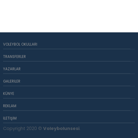
VOLEYBOL OKULLARI
TRANSFERLER
YAZARLAR
GALERILER
KÜNYE
REKLAM
İLETIŞIM
Copyright 2020 ©
Voleybolunsesi
.