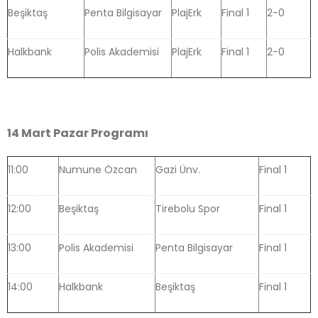
Beşiktaş
Penta Bilgisayar
PlajErk
Final 1
2-0
Halkbank
Polis Akademisi
PlajErk
Final 1
2-0
14 Mart Pazar Programı
11:00
Numune Özcan
Gazi Ünv.
Final 1
12:00
Beşiktaş
Tirebolu Spor
Final 1
13:00
Polis Akademisi
Penta Bilgisayar
Final 1
14:00
Halkbank
Beşiktaş
Final 1