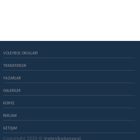
VOLEYBOL OKULLARI
TRANSFERLER
YAZARLAR
GALERILER
KÜNYE
REKLAM
İLETIŞIM
Copyright 2020 ©
Voleybolunsesi
.