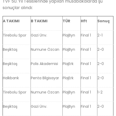
TVF 50. Yıl Tesislerinde yapılan müsabakalarda şu
sonuçlar alındı:
A TAKIMI
B TAKIMI
TÜR
Hft
Sonuç
Tirebolu Spor
Gazi Ünv.
PlajByn
Final 1
2-1
Beşiktaş
Numune Özcan
PlajByn
Final 1
2-0
Beşiktaş
Polis Akademisi
PlajErk
Final 1
2-0
Halkbank
Penta Bilgisayar
PlajErk
Final 1
2-0
Tirebolu Spor
Numune Özcan
PlajByn
Final 1
1-2
Beşiktaş
Gazi Ünv.
PlajByn
Final 1
2-0