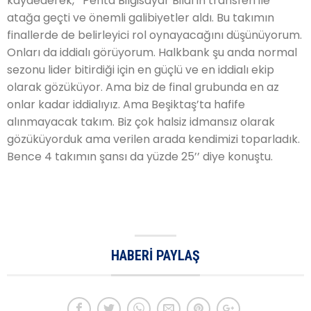
kaydederek, ‘’Penta Bilgisayar Bilal’in transferi ile
atağa geçti ve önemli galibiyetler aldı. Bu takımın
finallerde de belirleyici rol oynayacağını düşünüyorum.
Onları da iddialı görüyorum. Halkbank şu anda normal
sezonu lider bitirdiği için en güçlü ve en iddialı ekip
olarak gözüküyor. Ama biz de final grubunda en az
onlar kadar iddialıyız. Ama Beşiktaş’ta hafife
alınmayacak takım. Biz çok halsiz idmansız olarak
gözüküyorduk ama verilen arada kendimizi toparladık.
Bence 4 takımın şansı da yüzde 25’’ diye konuştu.
HABERI PAYLAŞ