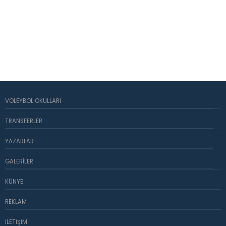
VOLEYBOL OKULLARI
TRANSFERLER
YAZARLAR
GALERILER
KÜNYE
REKLAM
İLETIŞIM