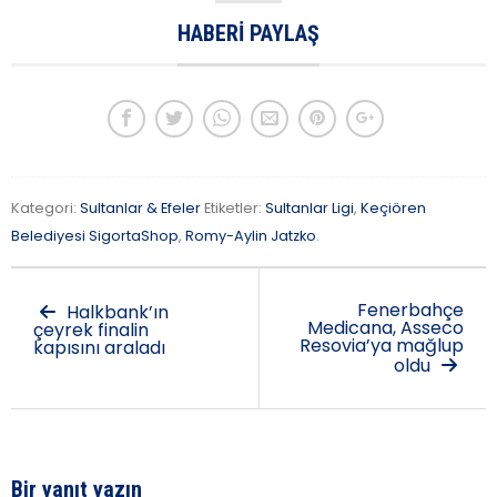
HABERI PAYLAŞ
Kategori:
Sultanlar & Efeler
Etiketler:
Sultanlar Ligi
,
Keçiören
Belediyesi SigortaShop
,
Romy-Aylin Jatzko
.
Fenerbahçe
Halkbank’ın
Medicana, Asseco
çeyrek finalin
Resovia’ya mağlup
kapısını araladı
oldu
Bir yanıt yazın