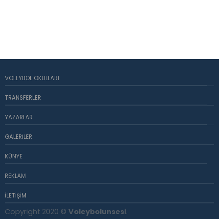
VOLEYBOL OKULLARI
TRANSFERLER
YAZARLAR
GALERILER
KÜNYE
REKLAM
İLETIŞIM
Copyright 2020 ©
Voleybolunsesi
.