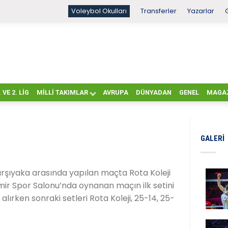
Voleybol Okulları
Transferler
Yazarlar
. VE 2. LIG
MILLI TAKIMLAR
AVRUPA
DÜNYADAN
GENEL
MAGA
GALERI
arşıyaka arasında yapılan maçta Rota Koleji
emir Spor Salonu’nda oynanan maçın ilk setini
ırken sonraki setleri Rota Koleji, 25-14, 25-