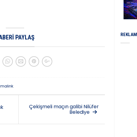
REKLAM
ABERI PAYLAŞ
rmalink
.
Çekişmeli maçın galibi Nilüfer
ık
Belediye