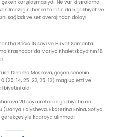
 çeken karşılaşmasıydı. Ne var ki sıralama
enilmezliğini her iki tarafın da 5 galibiyet ve
nı sağladı ve set averajından dolayı
antha Bricio 18 sayı ve Hırvat Samanta
namo Krasnodar’da Mariya Khaletskaya’nın 18
ı.
a ise Dinamo Moskova, geçen senenin
 (25-14, 25-22, 25-12) mağlup etti ve
iyetini aldı.
harova 20 sayı üreterek galibiyetin en
 (Dariya Talysheva, Ekaterina Enina, Sofiya
 gerekçesiyle kadroya alınmadı.