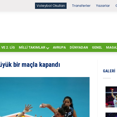
Voleybol Okulları
Transferler
Yazarlar
. VE 2. LIG
MILLI TAKIMLAR
AVRUPA
DÜNYADAN
GENEL
MAGA
büyük bir maçla kapandı
GALERI