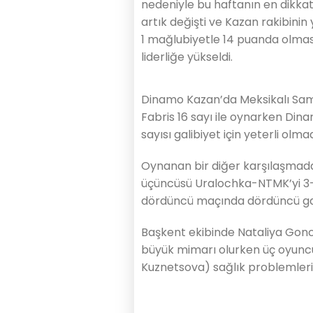
nedeniyle bu haftanın en dikkat
artık değişti ve Kazan rakibinin y
1 mağlubiyetle 14 puanda olması
liderliğe yükseldi.
Dinamo Kazan’da Meksikalı Sam
Fabris 16 sayı ile oynarken Di
sayısı galibiyet için yeterli olmad
Oynanan bir diğer karşılaşmad
üçüncüsü Uralochka-NTMK’yi 3-0
dördüncü maçında dördüncü galib
Başkent ekibinde Nataliya Gonc
büyük mimarı olurken üç oyuncu
Kuznetsova) sağlık problemleri