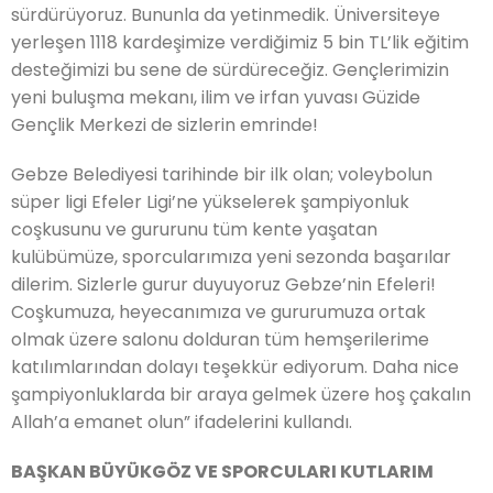
sürdürüyoruz. Bununla da yetinmedik. Üniversiteye
yerleşen 1118 kardeşimize verdiğimiz 5 bin TL’lik eğitim
desteğimizi bu sene de sürdüreceğiz. Gençlerimizin
yeni buluşma mekanı, ilim ve irfan yuvası Güzide
Gençlik Merkezi de sizlerin emrinde!
Gebze Belediyesi tarihinde bir ilk olan; voleybolun
süper ligi Efeler Ligi’ne yükselerek şampiyonluk
coşkusunu ve gururunu tüm kente yaşatan
kulübümüze, sporcularımıza yeni sezonda başarılar
dilerim. Sizlerle gurur duyuyoruz Gebze’nin Efeleri!
Coşkumuza, heyecanımıza ve gururumuza ortak
olmak üzere salonu dolduran tüm hemşerilerime
katılımlarından dolayı teşekkür ediyorum. Daha nice
şampiyonluklarda bir araya gelmek üzere hoş çakalın
Allah’a emanet olun” ifadelerini kullandı.
BAŞKAN BÜYÜKGÖZ VE SPORCULARI KUTLARIM