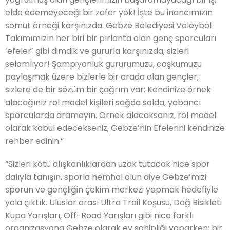
elde edemeyeceği bir zafer yok! İşte bu inancımızın
somut örneği karşınızda. Gebze Belediyesi Voleybol
Takımımızın her biri bir pırlanta olan genç sporcuları
‘efeler’ gibi dimdik ve gururla karşınızda, sizleri
selamlıyor! Şampiyonluk gururumuzu, coşkumuzu
paylaşmak üzere bizlerle bir arada olan gençler;
sizlere de bir sözüm bir çağrım var: Kendinize örnek
alacağınız rol model kişileri sağda solda, yabancı
sporcularda aramayın. Örnek alacaksanız, rol model
olarak kabul edecekseniz; Gebze’nin Efelerini kendinize
rehber edinin.”
“Sizleri kötü alışkanlıklardan uzak tutacak nice spor
dalıyla tanışın, sporla hemhal olun diye Gebze’mizi
sporun ve gençliğin çekim merkezi yapmak hedefiyle
yola çıktık. Uluslar arası Ultra Trail Koşusu, Dağ Bisikleti
Kupa Yarışları, Off-Road Yarışları gibi nice farklı
organizasyona Gebze olarak ev sahipliği yaparken; bir