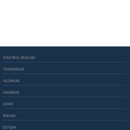
VOLEYBOL OKULLARI
TRANSFERLER
YAZARLAR
GALERILER
KÜNYE
REKLAM
İLETIŞIM