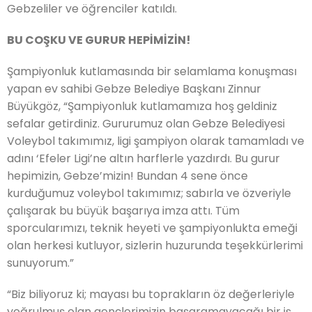
Gebzeliler ve öğrenciler katıldı.
BU COŞKU VE GURUR HEPİMİZİN!
Şampiyonluk kutlamasında bir selamlama konuşması
yapan ev sahibi Gebze Belediye Başkanı Zinnur
Büyükgöz, “Şampiyonluk kutlamamıza hoş geldiniz
sefalar getirdiniz. Gururumuz olan Gebze Belediyesi
Voleybol takımımız, ligi şampiyon olarak tamamladı ve
adını ‘Efeler Ligi’ne altın harflerle yazdırdı. Bu gurur
hepimizin, Gebze’mizin! Bundan 4 sene önce
kurduğumuz voleybol takımımız; sabırla ve özveriyle
çalışarak bu büyük başarıya imza attı. Tüm
sporcularımızı, teknik heyeti ve şampiyonlukta emeği
olan herkesi kutluyor, sizlerin huzurunda teşekkürlerimi
sunuyorum.”
“Biz biliyoruz ki; mayası bu toprakların öz değerleriyle
yoğrulmuş olan gençlerimizin başaramayacağı bir iş,