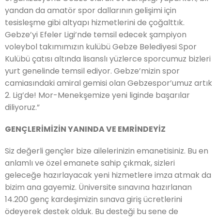
yandan da amatör spor dallarının gelişimi için
tesisleşme gibi altyapı hizmetlerini de çoğalttık.
Gebze’yi Efeler Ligi’nde temsil edecek şampiyon
voleybol takımımızın kulübü Gebze Belediyesi Spor
Kulübü çatısı altında lisanslı yüzlerce sporcumuz bizleri
yurt genelinde temsil ediyor. Gebze’mizin spor
camiasındaki amiral gemisi olan Gebzespor’umuz artık
2. Lig’de! Mor-Menekşemize yeni liginde başarılar
diliyoruz.”
GENÇLERİMİZİN YANINDA VE EMRİNDEYİZ
Siz değerli gençler bize ailelerinizin emanetisiniz. Bu en
anlamlı ve özel emanete sahip çıkmak, sizleri
geleceğe hazırlayacak yeni hizmetlere imza atmak da
bizim ana gayemiz. Üniversite sınavına hazırlanan
14.200 genç kardeşimizin sınava giriş ücretlerini
ödeyerek destek olduk. Bu desteği bu sene de