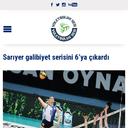
Sarıyer galibiyet serisini 6’ya çıkardı