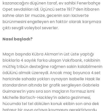
kazanacağını düşünen taraf, ev sahibi Fenerbahçe
Opet sevdalıları idi. Üçüncü sette 19:17’den itibaren
sahne alan bir mucize, gecenin sarı laciverte
bürünmesini engelleyen en faktör olarak karşımıza
çıktı sevgili voleybol severler.
Nasıl başladı?
Maçın başında Kübra Akman’ın üst üste yaptığı
bloklarla 4 sayılık farka ulaşan Vakıfbank, rakibinin
müthiş tribün desteğine rağmen sakin kalabilmenin
ödülünü almak üzereydi. Ancak maç boyunca 4.set
haricinde sahada yokları oynayan Isabelle Haak ile
standardının altında bir grafik sergileyen Gabriela
Guimares’in yanı sıra son maçların formsuz ismi
Michelle Bartsch-Hackley’in adeta gezinmesi,
hücumda tel tel dökülen konuk ekibin son ana dek
hatasız bir oyun ortaya koymasını gerektiriyordu.