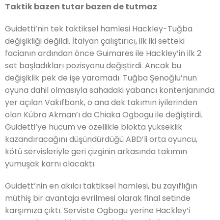
Taktik bazen tutar bazen de tutmaz
Guidetti’nin tek taktiksel hamlesi Hackley-Tuğba
değişikliği değildi.
İtalyan çalıştırıcı, ilk iki setteki
facianın ardından önce Guimares ile Hackley’in ilk 2
set başladıkları pozisyonu değiştirdi.
Ancak bu
değişiklik pek de işe yaramadı.
Tuğba Şenoğlu’nun
oyuna dahil olmasıyla sahadaki yabancı kontenjanında
yer açılan Vakıfbank, o ana dek takımın iyilerinden
olan Kübra Akman’ı da Chiaka Ogbogu ile değiştirdi.
Guidetti’ye hücum ve özellikle blokta yükse
klik
kazandıra
cağını düşündürdüğü ABD’li orta oyuncu,
kötü servisleriyle geri çizginin arkasında takımın
yumuşak karnı olacaktı.
Guidett’nin en akılcı taktiksel hamlesi, bu zayıflığın
müthiş bir avantaja evrilmesi olarak final setinde
karşımıza çıktı. Serviste Ogbogu yerine Hackley’i