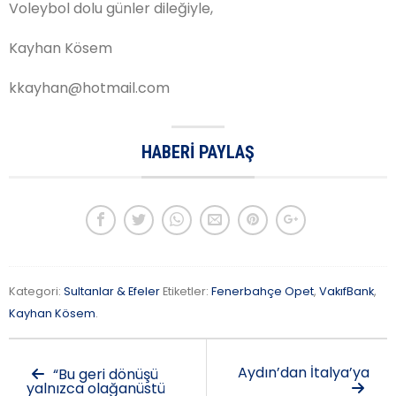
Voleybol dolu günler dileğiyle,
Kayhan Kösem
kkayhan@hotmail.com
HABERI PAYLAŞ
Kategori:
Sultanlar & Efeler
Etiketler:
Fenerbahçe Opet
,
VakıfBank
,
Kayhan Kösem
.
Aydın’dan İtalya’ya
“Bu geri dönüşü
yalnızca olağanüstü