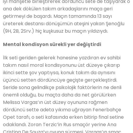
iyi manşetle birleştirerek dördüncü sete de taşıyarak o
ana dek dökülen takım arkadaşlarını maça geri
getirmeyi de başardı. Maçın tamamında 13 sayı
üreterek destansı dönüşümün ateşini yakan Şenoğlu
(9H, 2B, 2Srv.) hiç kuşkusuz bu maçın yıldızıydı.
Mental kondisyon sürekli yer değiştirdi
İlk seti geriden gelerek hanesine yazdıran ev sahibi
takım nasıl moral kondisyonunu üst düzeye çıkarıp
ikinci sette şov yaptıysa, konuk takım da aynısını
üçüncü setten dördüncüye geçişte gerçekleştirdi.
Seride sona gelindikçe psikolojik faktörlerin ne denli
önemli olduğu, bu maçta daha da net görülürken
Melissa Vargas’ın üst düzey oyununa rağmen
dördüncü sette adeta yıkıma uğrayan Fenerbahçe
Opet tarafı, o seti kafasında erken bitirip final setine
odaklandı. Zoran Terzic’in Rus smaçör yerine Ana
Cristina De Souza’yı oyuna sürmesi, Vargas’ın smaç