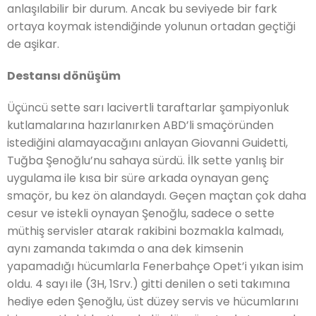
anlaşılabilir bir durum. Ancak bu seviyede bir fark
ortaya koymak istendiğinde yolunun ortadan geçtiği
de aşikar.
Destansı dönüşüm
Üçüncü sette sarı lacivertli taraftarlar şampiyonluk
kutlamalarına hazırlanırken ABD’li smaçöründen
istediğini alamayacağını anlayan Giovanni Guidetti,
Tuğba Şenoğlu’nu sahaya sürdü. İlk sette yanlış bir
uygulama ile kısa bir süre arkada oynayan genç
smaçör, bu kez ön alandaydı.
Geçen maçtan çok daha
cesur ve istekli oynayan Şenoğlu, sadece o sette
müthiş servisler atarak rakibini bozmakla kalmadı,
aynı zamanda takımda o ana dek kimsenin
yapamadığı hücumlarla Fenerbahçe Opet’i yıkan isim
oldu. 4 sayı ile (3H, 1Srv.) gitti denilen o seti takımına
hediye eden Şenoğlu, üst düzey servis ve hücumlarını