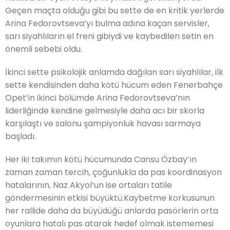
Geçen maçta olduğu gibi bu sette de en kritik yerlerde
Arina Fedorovtseva’yı bulma adına kaçan servisler,
sarı siyahlıların el freni gibiydi ve kaybedilen setin en
önemli
sebebi oldu.
İkinci sette psikolojik anlamda dağılan sarı siyahlılar, ilk
sette kendisinden daha kötü hücum eden Fenerbahçe
Opet’in ikinci bölümde
Arina Fedorovtseva’nın
liderliğinde
kendine gelmesiyle daha acı bir skorla
karşılaştı ve salonu şampiyonluk havası sarmaya
başladı.
Her iki takımın kötü hücumunda Cansu Özbay’ın
zaman zaman tercih, çoğunlukla da pas koordinasyon
hatalarının, Naz Akyol’un ise ortaları tatile
göndermesinin etkisi büyüktü.
Kaybetme korkusunun
her rallide daha da büyüdüğü anlarda pasörlerin orta
oyunlara hatalı pas atarak hedef olmak istememesi