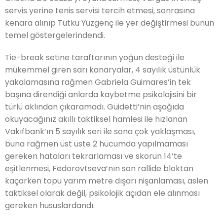
servis yerine tenis servisi tercih etmesi,
sonrasına
kenara alınıp Tutku Yüzgenç ile yer değiştirmesi
bunun
temel göstergelerindendi.
Tie-b
reak setine taraftarının yoğun desteği ile
mükemmel giren sarı kanaryalar,
4 sayılık üstünlük
yakalamasına rağmen
Gabriela Guimares’in tek
başına direndiği anlarda kaybetme psikolojisini bir
türlü aklından çıkaramadı. Guidetti’nin aşağıda
okuyacağınız akıllı taktiksel hamlesi ile hızlanan
Vakıfbank’ın 5 sayılık seri ile son
a
çok yaklaşması,
buna rağmen üst üste 2 hücumda yapılmaması
gereken hataları tekrarlaması ve skorun 14’te
eşitlenmesi
,
Fedorovtseva’nın son rallide bloktan
kaçarken topu yarım metre dışarı nişanlaması, aslen
taktiksel olarak değil, psikolojik açıdan ele alınması
gereken hususlardandı.