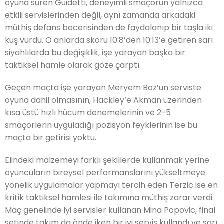
oyuna süren Guidetti, deneyimli smaçörün yalnızca
etkili servislerinden değil, aynı zamanda arkadaki
müthiş defans becerisinden de faydalanıp bir taşla iki
kuş vurdu. O anlarda skoru 10:8’den 10:13’e getiren sarı
siyahlılarda bu değişiklik, işe yarayan başka bir
taktiksel hamle olarak göze çarptı.
Geçen maçta işe yarayan Meryem Boz’un
serviste
oyuna dahil olmasının, Hackley’e Akman üzerinden
kısa üstü hızlı hücum denemelerinin ve 2-5
smaçörlerin uyguladığı pozisyon feyklerinin ise
bu
maçta bir getirisi yoktu.
Elindeki malzemeyi farklı şekillerde kullanmak yerine
oyuncuların bireysel performanslarını yükseltmeye
yönelik uygulamalar yapmayı tercih eden Terzic ise en
kritik taktiksel hamlesi ile takımına müthiş zarar verdi.
Maç genelinde iyi servisler kullanan Mina Popovic, final
setinde takım da önde iken bir iyi servis kullandı ve sarı