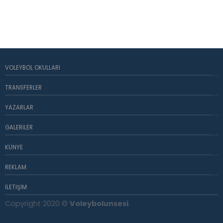
VOLEYBOL OKULLARI
TRANSFERLER
YAZARLAR
GALERILER
KÜNYE
REKLAM
İLETIŞIM
Copyright 2020 ©
Voleybolunsesi
.