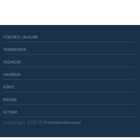
VOLEYBOL OKULLARI
TRANSFERLER
YAZARLAR
GALERILER
KÜNYE
REKLAM
İLETIŞIM
Copyright 2020 ©
Voleybolunsesi
.