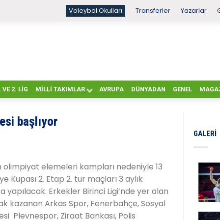
Voleybol Okulları
Transferler
Yazarlar
. VE 2. LIG
MILLI TAKIMLAR
AVRUPA
DÜNYADAN
GENEL
MAGA
si başlıyor
GALERI
ın olimpiyat elemeleri kampları nedeniyle 13
e Kupası 2. Etap 2. tur maçları 3 aylık
yapılacak. Erkekler Birinci Ligi’nde yer alan
ak kazanan Arkas Spor, Fenerbahçe, Sosyal
si Plevnespor, Ziraat Bankası, Polis