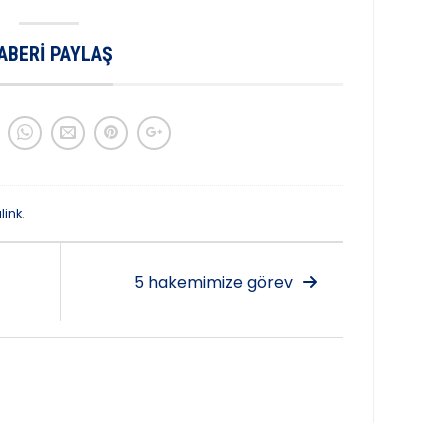
ABERI PAYLAŞ
link
.
5 hakemimize görev