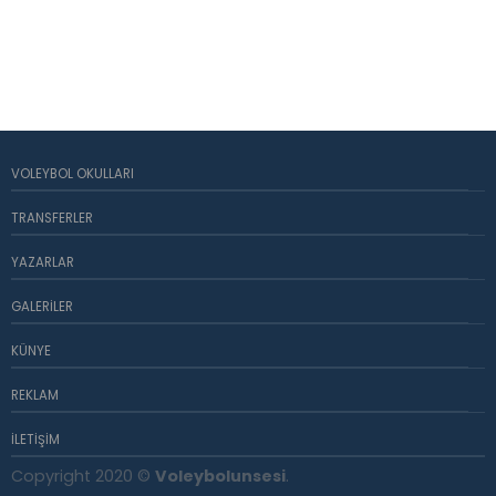
VOLEYBOL OKULLARI
TRANSFERLER
YAZARLAR
GALERILER
KÜNYE
REKLAM
İLETIŞIM
Copyright 2020 ©
Voleybolunsesi
.