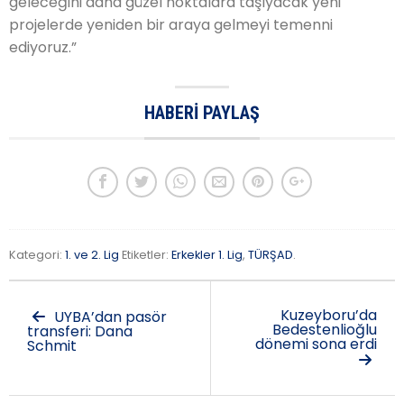
geleceğini daha güzel noktalara taşıyacak yeni
projelerde yeniden bir araya gelmeyi temenni
ediyoruz.”
HABERI PAYLAŞ
Kategori:
1. ve 2. Lig
Etiketler:
Erkekler 1. Lig
,
TÜRŞAD
.
Kuzeyboru’da
UYBA’dan pasör
Bedestenlioğlu
transferi: Dana
dönemi sona erdi
Schmit