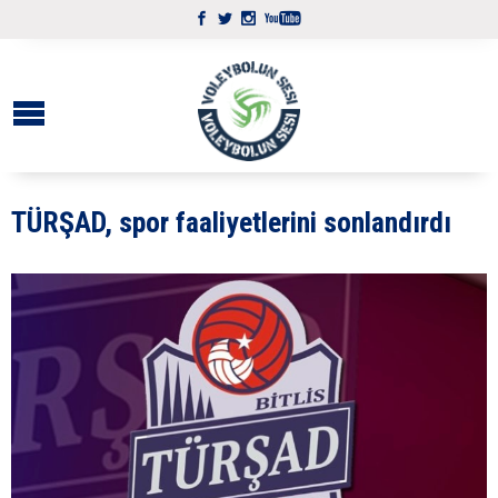
TÜRŞAD, spor faaliyetlerini sonlandırdı