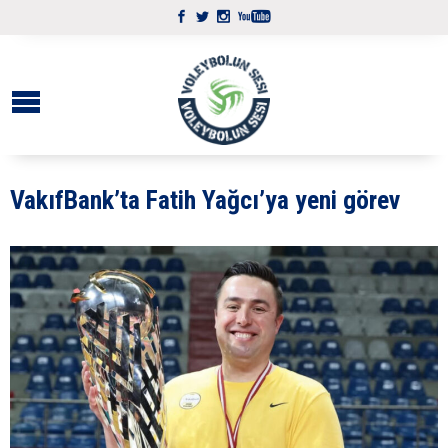
VakıfBank’ta Fatih Yağcı’ya yeni görev