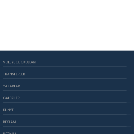
VOLEYBOL OKULLARI
TRANSFERLER
YAZARLAR
GALERILER
KÜNYE
REKLAM