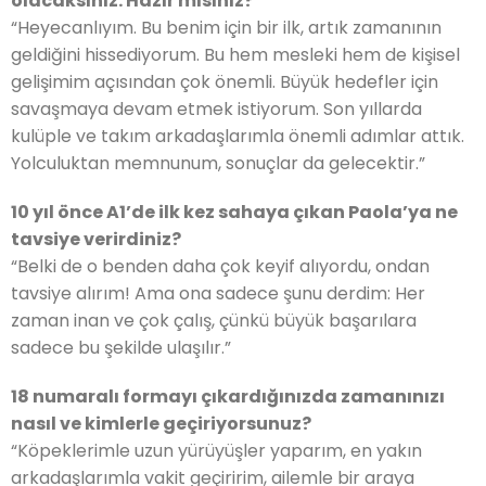
olacaksınız. Hazır mısınız?
“Heyecanlıyım. Bu benim için bir ilk, artık zamanının
geldiğini hissediyorum. Bu hem mesleki hem de kişisel
gelişimim açısından çok önemli. Büyük hedefler için
savaşmaya devam etmek istiyorum. Son yıllarda
kulüple ve takım arkadaşlarımla önemli adımlar attık.
Yolculuktan memnunum, sonuçlar da gelecektir.”
10 yıl önce A1’de ilk kez sahaya çıkan Paola’ya ne
tavsiye verirdiniz?
“Belki de o benden daha çok keyif alıyordu, ondan
tavsiye alırım! Ama ona sadece şunu derdim: Her
zaman inan ve çok çalış, çünkü büyük başarılara
sadece bu şekilde ulaşılır.”
18 numaralı formayı çıkardığınızda zamanınızı
nasıl ve kimlerle geçiriyorsunuz?
“Köpeklerimle uzun yürüyüşler yaparım, en yakın
arkadaşlarımla vakit geçiririm, ailemle bir araya