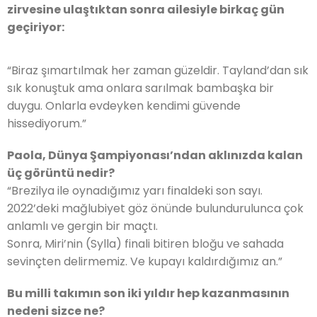
zirvesine ulaştıktan sonra ailesiyle birkaç gün
geçiriyor:
“Biraz şımartılmak her zaman güzeldir. Tayland’dan sık
sık konuştuk ama onlara sarılmak bambaşka bir
duygu. Onlarla evdeyken kendimi güvende
hissediyorum.”
Paola, Dünya Şampiyonası’ndan aklınızda kalan
üç görüntü nedir?
“Brezilya ile oynadığımız yarı finaldeki son sayı.
2022’deki mağlubiyet göz önünde bulundurulunca çok
anlamlı ve gergin bir maçtı.
Sonra, Miri’nin (Sylla) finali bitiren bloğu ve sahada
sevinçten delirmemiz. Ve kupayı kaldırdığımız an.”
Bu milli takımın son iki yıldır hep kazanmasının
nedeni sizce ne?