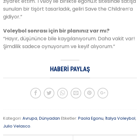
ziyaret ettim. TvBoy ile birlikte egonu.it sitesinde satışa
sunulan bir tişört tasarladık, geliri Save the Children’a
gidiyor.”
Voleybol sonrası için bir planınız var mı?
“Hayır, düşününce bile kaygılanıyorum. Daha vakit var!
Şimdilik sadece oynuyorum ve keyif alıyorum.”
HABERI PAYLAŞ
Kategori:
Avrupa
,
Dünyadan
Etiketler:
Paola Egonu
,
İtalya Voleybol
,
Julio Velasco
.