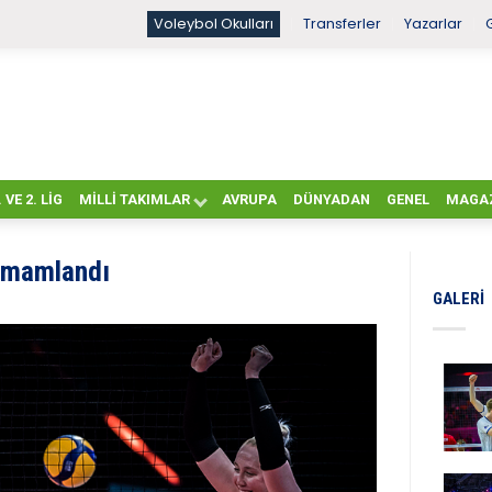
Voleybol Okulları
Transferler
Yazarlar
. VE 2. LIG
MILLI TAKIMLAR
AVRUPA
DÜNYADAN
GENEL
MAGA
amamlandı
GALERI