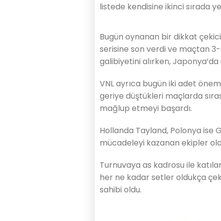
listede kendisine ikinci sırada y
Bugün oynanan bir dikkat çekici
serisine son verdi ve maçtan 3-0
galibiyetini alırken, Japonya’da 
VNL ayrıca bugün iki adet öneml
geriye düştükleri maçlarda sır
mağlup etmeyi başardı.
Hollanda Tayland, Polonya ise 
mücadeleyi kazanan ekipler old
Turnuvaya as kadrosu ile katılan
her ne kadar setler oldukça çe
sahibi oldu.