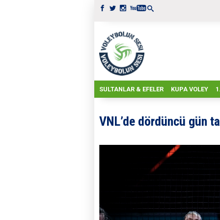
SULTANLAR & EFELER
KUPA VOLEY
1
VNL’de dördüncü gün t