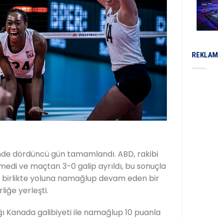
REKLAM
gi’nde dördüncü gün tamamlandı. ABD, rakibi
medi ve maçtan 3-0 galip ayrıldı, bu sonuçla
 ile birlikte yoluna namağlup devam eden bir
liğe yerleşti.
dığı Kanada galibiyeti ile namağlup 10 puanla