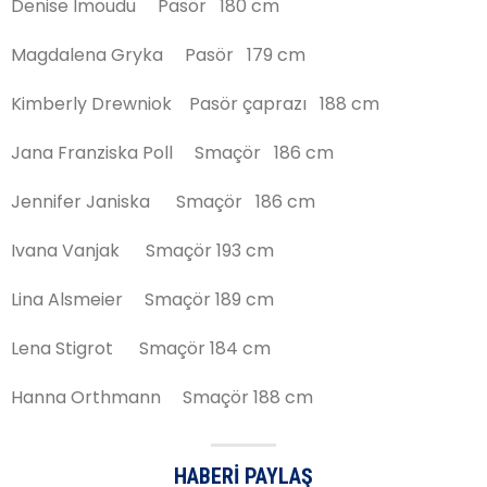
Denise Imoudu Pasör 180 cm
Magdalena Gryka Pasör 179 cm
Kimberly Drewniok Pasör çaprazı 188 cm
Jana Franziska Poll Smaçör 186 cm
Jennifer Janiska Smaçör 186 cm
Ivana Vanjak Smaçör 193 cm
Lina Alsmeier Smaçör 189 cm
Lena Stigrot Smaçör 184 cm
Hanna Orthmann Smaçör 188 cm
HABERI PAYLAŞ