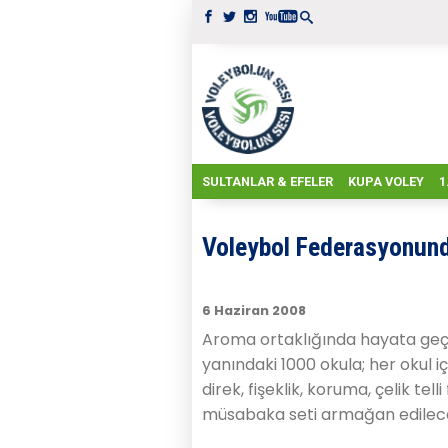
SULTANLAR & EFELER
KUPA VOLEY
1
Voleybol Federasyonund
6 Haziran 2008
Aroma ortaklığında hayata geçir
yanındaki 1000 okula; her okul i
direk, fişeklik, koruma, çelik te
müsabaka seti armağan edilec