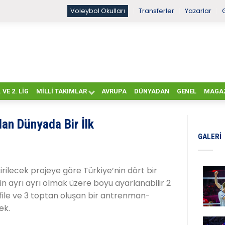
Voleybol Okulları
Transferler
Yazarlar
. VE 2. LIG
MILLI TAKIMLAR
AVRUPA
DÜNYADAN
GENEL
MAGA
an Dünyada Bir İlk
GALERI
ilecek projeye göre Türkiye’nin dört bir
çin ayrı ayrı olmak üzere boyu ayarlanabilir 2
lli file ve 3 toptan oluşan bir antrenman-
ek.