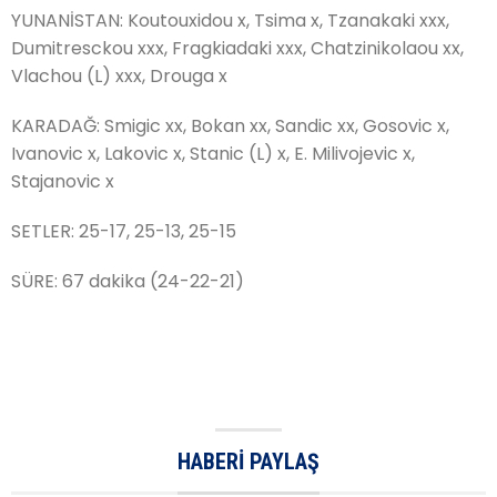
YUNANİSTAN: Koutouxidou x, Tsima x, Tzanakaki xxx,
Dumitresckou xxx, Fragkiadaki xxx, Chatzinikolaou xx,
Vlachou (L) xxx, Drouga x
KARADAĞ: Smigic xx, Bokan xx, Sandic xx, Gosovic x,
Ivanovic x, Lakovic x, Stanic (L) x, E. Milivojevic x,
Stajanovic x
SETLER: 25-17, 25-13, 25-15
SÜRE: 67 dakika (24-22-21)
HABERI PAYLAŞ