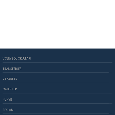
VOLEYBOL OKULLARI
TRANSFERLER
YAZARLAR
GALERILER
KÜNYE
REKLAM