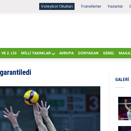
Voleybol Okulları
Transferler
Yazarlar
. VE 2. LIG
MILLI TAKIMLAR
AVRUPA
DÜNYADAN
GENEL
MAGA
 garantiledi
GALERI