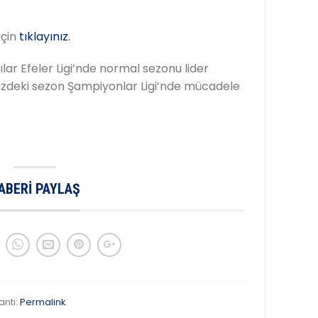
için
tıklayınız.
ılar Efeler Ligi’nde normal sezonu lider
üzdeki sezon Şampiyonlar Ligi’nde mücadele
ABERI PAYLAŞ
antı:
Permalink
.