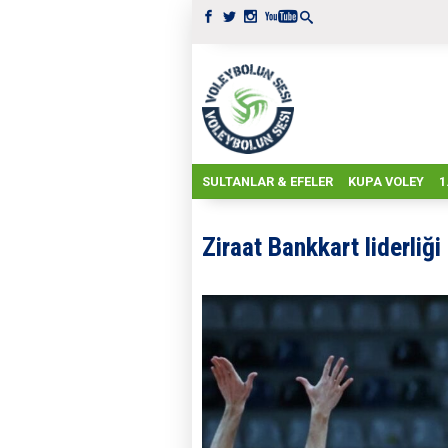
SULTANLAR & EFELER
KUPA VOLEY
1
Ziraat Bankkart liderliği