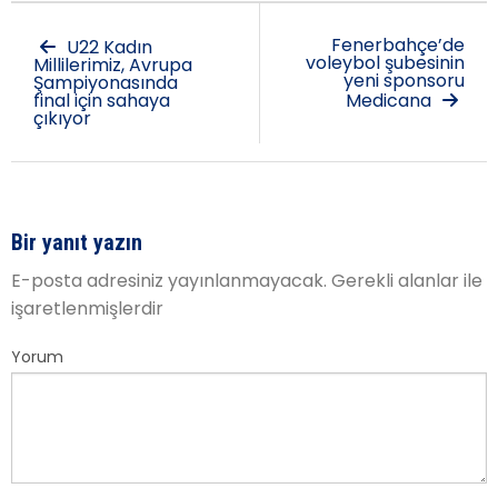
Fenerbahçe’de
U22 Kadın
voleybol şubesinin
Millilerimiz, Avrupa
yeni sponsoru
Şampiyonasında
final için sahaya
Medicana
çıkıyor
Bir yanıt yazın
E-posta adresiniz yayınlanmayacak.
Gerekli alanlar
ile
işaretlenmişlerdir
Yorum