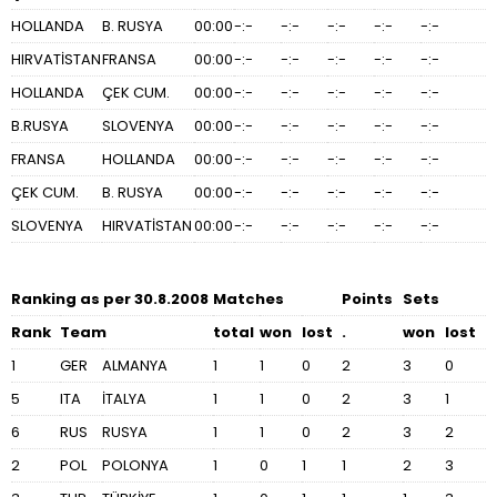
HOLLANDA
B. RUSYA
00:00
-:-
-:-
-:-
-:-
-:-
HIRVATİSTAN
FRANSA
00:00
-:-
-:-
-:-
-:-
-:-
HOLLANDA
ÇEK CUM.
00:00
-:-
-:-
-:-
-:-
-:-
B.RUSYA
SLOVENYA
00:00
-:-
-:-
-:-
-:-
-:-
FRANSA
HOLLANDA
00:00
-:-
-:-
-:-
-:-
-:-
ÇEK CUM.
B. RUSYA
00:00
-:-
-:-
-:-
-:-
-:-
SLOVENYA
HIRVATİSTAN
00:00
-:-
-:-
-:-
-:-
-:-
Ranking as per 30.8.2008
Matches
Points
Sets
Rank
Team
total
won
lost
.
won
lost
1
GER
ALMANYA
1
1
0
2
3
0
5
ITA
İTALYA
1
1
0
2
3
1
6
RUS
RUSYA
1
1
0
2
3
2
2
POL
POLONYA
1
0
1
1
2
3