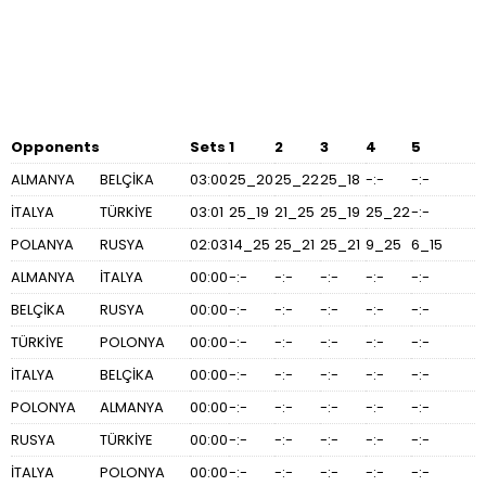
Opponents
Sets
1
2
3
4
5
ALMANYA
BELÇİKA
03:00
25_20
25_22
25_18
-:-
-:-
İTALYA
TÜRKİYE
03:01
25_19
21_25
25_19
25_22
-:-
POLANYA
RUSYA
02:03
14_25
25_21
25_21
9_25
6_15
ALMANYA
İTALYA
00:00
-:-
-:-
-:-
-:-
-:-
BELÇİKA
RUSYA
00:00
-:-
-:-
-:-
-:-
-:-
TÜRKİYE
POLONYA
00:00
-:-
-:-
-:-
-:-
-:-
İTALYA
BELÇİKA
00:00
-:-
-:-
-:-
-:-
-:-
POLONYA
ALMANYA
00:00
-:-
-:-
-:-
-:-
-:-
RUSYA
TÜRKİYE
00:00
-:-
-:-
-:-
-:-
-:-
İTALYA
POLONYA
00:00
-:-
-:-
-:-
-:-
-:-