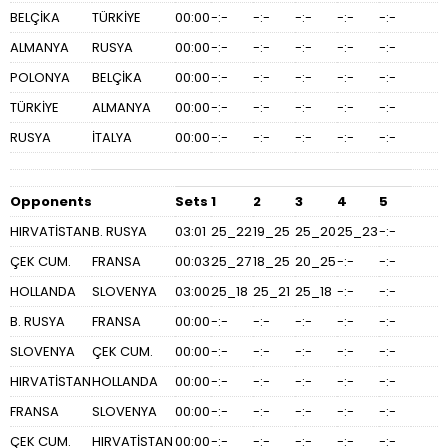
BELÇİKA
TÜRKİYE
00:00
-:-
-:-
-:-
-:-
-:-
ALMANYA
RUSYA
00:00
-:-
-:-
-:-
-:-
-:-
POLONYA
BELÇİKA
00:00
-:-
-:-
-:-
-:-
-:-
TÜRKİYE
ALMANYA
00:00
-:-
-:-
-:-
-:-
-:-
RUSYA
İTALYA
00:00
-:-
-:-
-:-
-:-
-:-
Opponents
Sets
1
2
3
4
5
HIRVATİSTAN
B. RUSYA
03:01
25_22
19_25
25_20
25_23
-:-
ÇEK CUM.
FRANSA
00:03
25_27
18_25
20_25
-:-
-:-
HOLLANDA
SLOVENYA
03:00
25_18
25_21
25_18
-:-
-:-
B. RUSYA
FRANSA
00:00
-:-
-:-
-:-
-:-
-:-
SLOVENYA
ÇEK CUM.
00:00
-:-
-:-
-:-
-:-
-:-
HIRVATİSTAN
HOLLANDA
00:00
-:-
-:-
-:-
-:-
-:-
FRANSA
SLOVENYA
00:00
-:-
-:-
-:-
-:-
-:-
ÇEK CUM.
HIRVATİSTAN
00:00
-:-
-:-
-:-
-:-
-:-