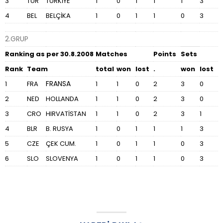
3
TUR
TÜRKİYE
1
0
1
1
1
3
4
BEL
BELÇİKA
1
0
1
1
0
3
2.GRUP
Ranking as per 30.8.2008
Matches
Points
Sets
Rank
Team
total
won
lost
.
won
lost
FRANSA
1
FRA
1
1
0
2
3
0
2
NED
HOLLANDA
1
1
0
2
3
0
3
CRO
HIRVATİSTAN
1
1
0
2
3
1
4
BLR
B. RUSYA
1
0
1
1
1
3
5
CZE
ÇEK CUM.
1
0
1
1
0
3
6
SLO
SLOVENYA
1
0
1
1
0
3