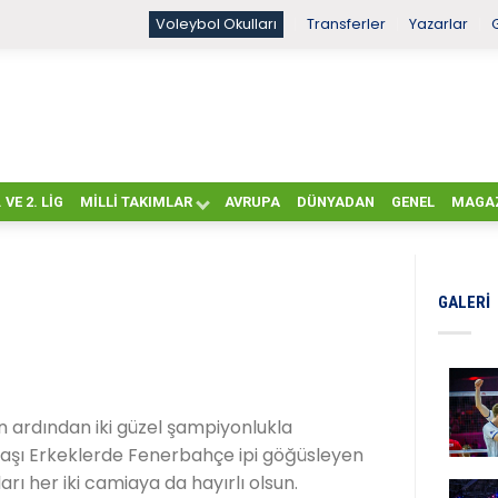
Voleybol Okulları
Transferler
Yazarlar
. VE 2. LIG
MILLI TAKIMLAR
AVRUPA
DÜNYADAN
GENEL
MAGA
GALERI
 ardından iki güzel şampiyonlukla
aşı Erkeklerde Fenerbahçe ipi göğüsleyen
rı her iki camiaya da hayırlı olsun.