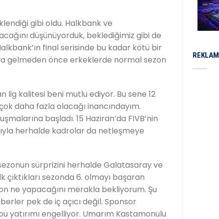
klendiği gibi oldu. Halkbank ve
acağını düşünüyorduk, beklediğimiz gibi de
alkbank’ın final serisinde bu kadar kötü bir
REKLAM
aya gelmeden önce erkeklerde normal sezon
lig kalitesi beni mutlu ediyor. Bu sene 12
çok daha fazla olacağı inancındayım.
şmalarına başladı. 15 Haziran’da FIVB’nin
ıyla herhalde kadrolar da netleşmeye
l sezonun sürprizini herhalde Galatasaray ve
ilk çıktıkları sezonda 6. olmayı başaran
zon ne yapacağını merakla bekliyorum. Şu
erler pek de iç açıcı değil. Sponsor
bu yatırımı engelliyor. Umarım Kastamonulu