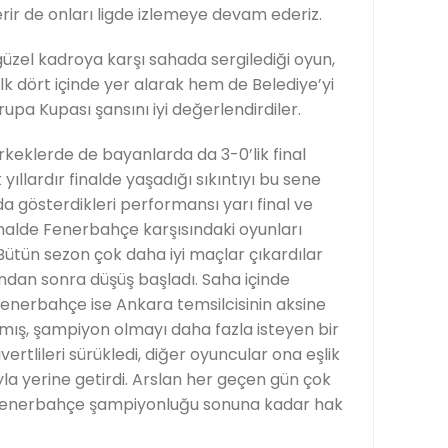
rir de onları ligde izlemeye devam ederiz.
üzel kadroya karşı sahada sergilediği oyun,
lk dört içinde yer alarak hem de Belediye’yi
upa Kupası şansını iyi değerlendirdiler.
 erkeklerde de bayanlarda da 3-0’lik final
ıllardır finalde yaşadığı sıkıntıyı bu sene
a gösterdikleri performansı yarı final ve
finalde Fenerbahçe karşısındaki oyunları
Bütün sezon çok daha iyi maçlar çıkardılar
ndan sonra düşüş başladı. Saha içinde
. Fenerbahçe ise Ankara temsilcisinin aksine
ış, şampiyon olmayı daha fazla isteyen bir
ertlileri sürükledi, diğer oyuncular ona eşlik
ıyla yerine getirdi. Arslan her geçen gün çok
 Fenerbahçe şampiyonluğu sonuna kadar hak