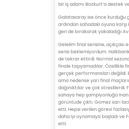
bir iş adamı Bozkurt’a destek ve
Galatasaray ise önce kurduğu g
ardından sahadaki oyuna karşı i
geri de bırakarak yakaladığı Avr
Gelelim final serisine, açıkçası
serisi beklemiyordum. Halkbank y
de tekrar ettirdi. Normal sezond
finale taşıyamadılar. Özellikle 
gerçek performansları değildi. 
ama nedense yarı final maçları
dağınıktılar ve çok streslilerdi
sahaya hep şampiyonluğa inanm
görüntüde çıktı. Gomez sarı laciv
etti. Hepsi verilen görevi fazlas
daha iyi oynamaya başladı ve
etti.