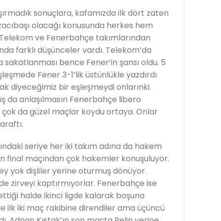
ırmadık sonuçlara, kafamızda ilk dört zaten
 Eczacıbaşı olacağı konusunda herkes hem
eri Telekom ve Fenerbahçe takımlarından
nda farklı düşünceler vardı. Telekom’da
sakatlanması bence Fener’in şansı oldu. 5
şleşmede Fener 3-1’lik üstünlükle yazdırdı
acak diyeceğimiz bir eşleşmeydi onlarınki.
ış da anlaşılmasın Fenerbahçe libero
 çok da güzel maçlar koydu ortaya. Onlar
araftı.
ndaki seriye her iki takım adına da hakem
ün final maçından çok hakemler konuşuluyor.
ey yok dişliler yerine oturmuş dönüyor.
igde zirveyi kaptırmıyorlar. Fenerbahçe ise
 ettiği halde ikinci ligde kalarak boşuna
e ilk iki maç rakibine direndiler ama üçüncü
ı. Adnan Kıstak’ın son maçta Pelin yerine