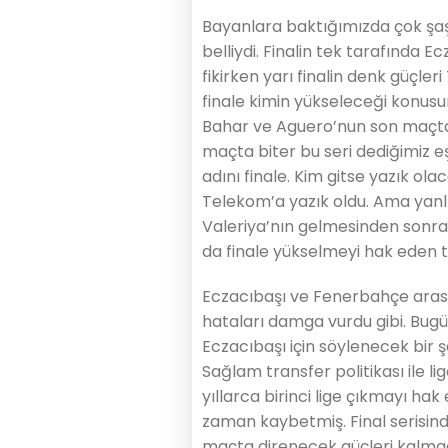
Bayanlara baktığımızda çok şaş
belliydi. Finalin tek tarafında
fikirken yarı finalin denk güçl
finale kimin yükseleceği konusu
Bahar ve Aguero’nun son maçta 
maçta biter bu seri dediğimiz e
adını finale. Kim gitse yazık ol
Telekom’a yazık oldu. Ama yanl
Valeriya’nın gelmesinden sonra
da finale yükselmeyi hak eden t
Eczacıbaşı ve Fenerbahçe arası
hataları damga vurdu gibi. Bug
Eczacıbaşı için söylenecek bir ş
Sağlam transfer politikası ile l
yıllarca birinci lige çıkmayı hak
zaman kaybetmiş. Final serisind
maçta direnecek güçleri kalmad