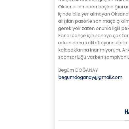
Oksana ile neden başladığını a
içinde bile yer almayan Oksana’
alışılan pasörle son maça çıkıl
gerek yok zaten onunla ilgili p
Fenerbahçe için seneye çok fark
erken daha kaliteli oyuncularla
kalacaklarına inanmıyorum. Ar
sponsorluğu varken şampiyonluk
Begüm DOĞANAY
begumdoganay@gmail.com
H