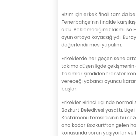
Bizim için erkek finali tam da be
Fenerbahçe’nin finalde karşılaş
oldu. Beklemediğimiz kısmı ise H
oyun ortaya koyacağıydı. Bur
değerlendirmesi yapalım.
Erkeklerde her geçen sene artan 
takıma düşen ligde çekişmenin 
Takımlar şimdiden transfer konu
vereceği yabancı oyuncu karar
başlar.
Erkekler Birinci Ligi’nde norma
Bozkurt Belediyesi yaşattı. Lige 
Kastamonu temsilcisinin bu se
ana kadar Bozkurt’tan gelen hab
konusunda sorun yaşıyorlar ve 