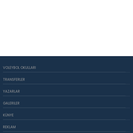
VOLEYBOL OKULLARI
TRANSFERLER
YAZARLAR
GALERILER
KÜNYE
REKLAM