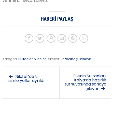
verimli bir sezon dileriz.
HABERI PAYLAŞ
Kategori:
Sultanlar & Efeler
Etiketler:
Eczacıbaşı Dynavit
.
Filenin Sultanları,
Nilüfer’de 5
İtalya’da hazırlık
isimle yollar ayrıldı
turnuvasında sahaya
çıkıyor